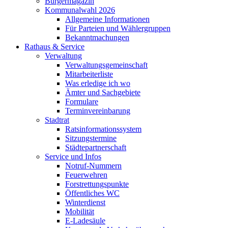
Bürgermagazin
Kommunalwahl 2026
Allgemeine Informationen
Für Parteien und Wählergruppen
Bekanntmachungen
Rathaus & Service
Verwaltung
Verwaltungsgemeinschaft
Mitarbeiterliste
Was erledige ich wo
Ämter und Sachgebiete
Formulare
Terminvereinbarung
Stadtrat
Ratsinformationssystem
Sitzungstermine
Städtepartnerschaft
Service und Infos
Notruf-Nummern
Feuerwehren
Forstrettungspunkte
Öffentliches WC
Winterdienst
Mobilität
E-Ladesäule