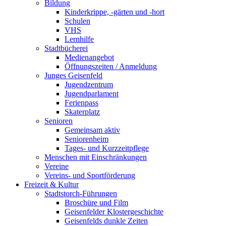
Bildung
Kinderkrippe, -gärten und -hort
Schulen
VHS
Lernhilfe
Stadtbücherei
Medienangebot
Öffnungszeiten / Anmeldung
Junges Geisenfeld
Jugendzentrum
Jugendparlament
Ferienpass
Skaterplatz
Senioren
Gemeinsam aktiv
Seniorenheim
Tages- und Kurzzeitpflege
Menschen mit Einschränkungen
Vereine
Vereins- und Sportförderung
Freizeit & Kultur
Stadtstorch-Führungen
Broschüre und Film
Geisenfelder Klostergeschichte
Geisenfelds dunkle Zeiten