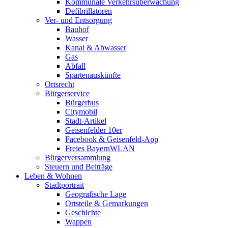
Kommunale Verkehrsüberwachung
Defibrillatoren
Ver- und Entsorgung
Bauhof
Wasser
Kanal & Abwasser
Gas
Abfall
Spartenauskünfte
Ortsrecht
Bürgerservice
Bürgerbus
Citymobil
Stadt-Artikel
Geisenfelder 10er
Facebook & Geisenfeld-App
Freies BayernWLAN
Bürgerversammlung
Steuern und Beiträge
Leben & Wohnen
Stadtportrait
Geografische Lage
Ortsteile & Gemarkungen
Geschichte
Wappen