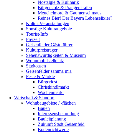
Nostalgie & Kulinarik
Bürgerstolz & Prangerstrafen
Meuchelmord & Gaumenschmaus
Reines Bier! Der Bayern Lebenselixier?
Kultur-Veranstaltungen
Sonstige Kulturangebote
Tourist-Info
Freizeit
Geisenfelder Gästeführer
Kulturpreisträger
Sehenswürdigkeiten & Museum
Wohnmobilstellplatz
Stadtoasen
Geisenfelder samma mia
Feste & Märkte
Bürgerfest
Christkindlmarkt
Wochenmarkt
Wirtschaft & Standort
Wohnbaugebiete / -flächen
Bauen
Interessensbekundung
Bauleitplanung
Zukunft Stadt Geisenfeld
Bodenrichtwerte