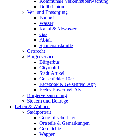
Kommunale Verkehrsüberwachung
Defibrillatoren
Ver- und Entsorgung
Bauhof
Wasser
Kanal & Abwasser
Gas
Abfall
Spartenauskünfte
Ortsrecht
Bürgerservice
Bürgerbus
Citymobil
Stadt-Artikel
Geisenfelder 10er
Facebook & Geisenfeld-App
Freies BayernWLAN
Bürgerversammlung
Steuern und Beiträge
Leben & Wohnen
Stadtportrait
Geografische Lage
Ortsteile & Gemarkungen
Geschichte
Wappen