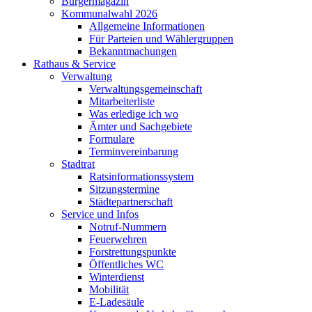
Bürgermagazin
Kommunalwahl 2026
Allgemeine Informationen
Für Parteien und Wählergruppen
Bekanntmachungen
Rathaus & Service
Verwaltung
Verwaltungsgemeinschaft
Mitarbeiterliste
Was erledige ich wo
Ämter und Sachgebiete
Formulare
Terminvereinbarung
Stadtrat
Ratsinformationssystem
Sitzungstermine
Städtepartnerschaft
Service und Infos
Notruf-Nummern
Feuerwehren
Forstrettungspunkte
Öffentliches WC
Winterdienst
Mobilität
E-Ladesäule