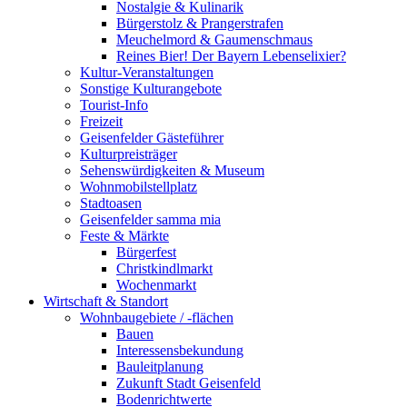
Nostalgie & Kulinarik
Bürgerstolz & Prangerstrafen
Meuchelmord & Gaumenschmaus
Reines Bier! Der Bayern Lebenselixier?
Kultur-Veranstaltungen
Sonstige Kulturangebote
Tourist-Info
Freizeit
Geisenfelder Gästeführer
Kulturpreisträger
Sehenswürdigkeiten & Museum
Wohnmobilstellplatz
Stadtoasen
Geisenfelder samma mia
Feste & Märkte
Bürgerfest
Christkindlmarkt
Wochenmarkt
Wirtschaft & Standort
Wohnbaugebiete / -flächen
Bauen
Interessensbekundung
Bauleitplanung
Zukunft Stadt Geisenfeld
Bodenrichtwerte