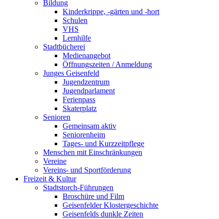
Bildung
Kinderkrippe, -gärten und -hort
Schulen
VHS
Lernhilfe
Stadtbücherei
Medienangebot
Öffnungszeiten / Anmeldung
Junges Geisenfeld
Jugendzentrum
Jugendparlament
Ferienpass
Skaterplatz
Senioren
Gemeinsam aktiv
Seniorenheim
Tages- und Kurzzeitpflege
Menschen mit Einschränkungen
Vereine
Vereins- und Sportförderung
Freizeit & Kultur
Stadtstorch-Führungen
Broschüre und Film
Geisenfelder Klostergeschichte
Geisenfelds dunkle Zeiten