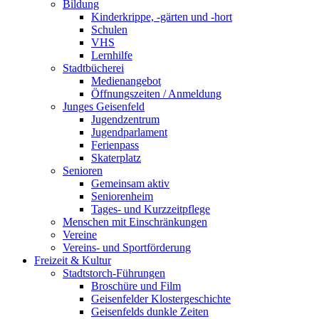
Bildung
Kinderkrippe, -gärten und -hort
Schulen
VHS
Lernhilfe
Stadtbücherei
Medienangebot
Öffnungszeiten / Anmeldung
Junges Geisenfeld
Jugendzentrum
Jugendparlament
Ferienpass
Skaterplatz
Senioren
Gemeinsam aktiv
Seniorenheim
Tages- und Kurzzeitpflege
Menschen mit Einschränkungen
Vereine
Vereins- und Sportförderung
Freizeit & Kultur
Stadtstorch-Führungen
Broschüre und Film
Geisenfelder Klostergeschichte
Geisenfelds dunkle Zeiten