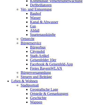
Kommunale Verkehrsüberwachung
Defibrillatoren
Ver- und Entsorgung
Bauhof
Wasser
Kanal & Abwasser
Gas
Abfall
Spartenauskünfte
Ortsrecht
Bürgerservice
Bürgerbus
Citymobil
Stadt-Artikel
Geisenfelder 10er
Facebook & Geisenfeld-App
Freies BayernWLAN
Bürgerversammlung
Steuern und Beiträge
Leben & Wohnen
Stadtportrait
Geografische Lage
Ortsteile & Gemarkungen
Geschichte
Wappen