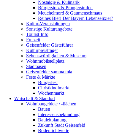
Nostalgie & Kulinarik
Bürgerstolz & Prangerstrafen
Meuchelmord & Gaumenschmaus
Reines Bier! Der Bayern Lebenselixier?
Kultur-Veranstaltungen
Sonstige Kulturangebote
Tourist-Info
Freizeit
Geisenfelder Gästeführer
Kulturpreisträger
Sehenswürdigkeiten & Museum
Wohnmobilstellplatz
Stadtoasen
Geisenfelder samma mia
Feste & Märkte
Bürgerfest
Christkindlmarkt
Wochenmarkt
Wirtschaft & Standort
Wohnbaugebiete / -flächen
Bauen
Interessensbekundung
Bauleitplanung
Zukunft Stadt Geisenfeld
Bodenrichtwerte