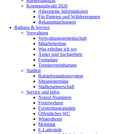
Bürgermagazin
Kommunalwahl 2026
Allgemeine Informationen
Für Parteien und Wählergruppen
Bekanntmachungen
Rathaus & Service
Verwaltung
Verwaltungsgemeinschaft
Mitarbeiterliste
Was erledige ich wo
Ämter und Sachgebiete
Formulare
Terminvereinbarung
Stadtrat
Ratsinformationssystem
Sitzungstermine
Städtepartnerschaft
Service und Infos
Notruf-Nummern
Feuerwehren
Forstrettungspunkte
Öffentliches WC
Winterdienst
Mobilität
E-Ladesäule