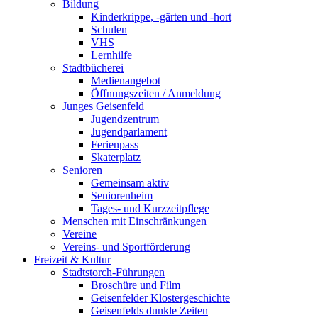
Bildung
Kinderkrippe, -gärten und -hort
Schulen
VHS
Lernhilfe
Stadtbücherei
Medienangebot
Öffnungszeiten / Anmeldung
Junges Geisenfeld
Jugendzentrum
Jugendparlament
Ferienpass
Skaterplatz
Senioren
Gemeinsam aktiv
Seniorenheim
Tages- und Kurzzeitpflege
Menschen mit Einschränkungen
Vereine
Vereins- und Sportförderung
Freizeit & Kultur
Stadtstorch-Führungen
Broschüre und Film
Geisenfelder Klostergeschichte
Geisenfelds dunkle Zeiten