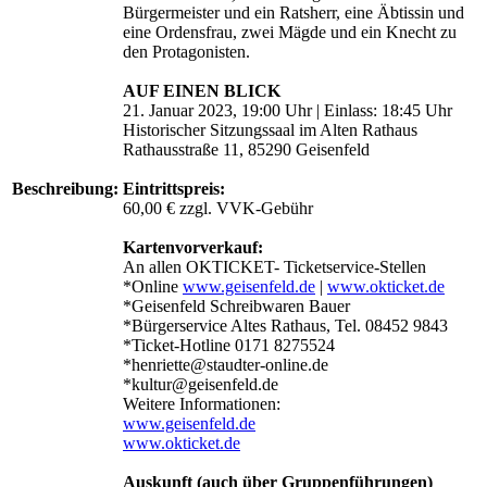
Bürgermeister und ein Ratsherr, eine Äbtissin und
eine Ordensfrau, zwei Mägde und ein Knecht zu
den Protagonisten.
AUF EINEN BLICK
21. Januar 2023, 19:00 Uhr | Einlass: 18:45 Uhr
Historischer Sitzungssaal im Alten Rathaus
Rathausstraße 11, 85290 Geisenfeld
Beschreibung:
Eintrittspreis:
60,00 € zzgl. VVK-Gebühr
Kartenvorverkauf:
An allen OKTICKET- Ticketservice-Stellen
*Online
www.geisenfeld.de
|
www.okticket.de
*Geisenfeld Schreibwaren Bauer
*Bürgerservice Altes Rathaus, Tel. 08452 9843
*Ticket-Hotline 0171 8275524
*henriette@staudter-online.de
*kultur@geisenfeld.de
Weitere Informationen:
www.geisenfeld.de
www.okticket.de
Auskunft (auch über Gruppenführungen)