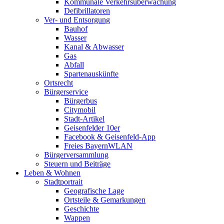
Kommunale Verkehrsüberwachung
Defibrillatoren
Ver- und Entsorgung
Bauhof
Wasser
Kanal & Abwasser
Gas
Abfall
Spartenauskünfte
Ortsrecht
Bürgerservice
Bürgerbus
Citymobil
Stadt-Artikel
Geisenfelder 10er
Facebook & Geisenfeld-App
Freies BayernWLAN
Bürgerversammlung
Steuern und Beiträge
Leben & Wohnen
Stadtportrait
Geografische Lage
Ortsteile & Gemarkungen
Geschichte
Wappen