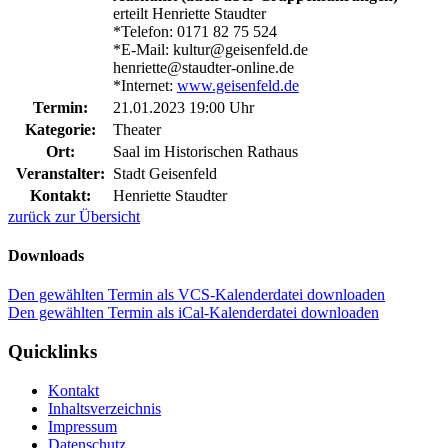
erteilt Henriette Staudter
*Telefon: 0171 82 75 524
*E-Mail: kultur@geisenfeld.de
henriette@staudter-online.de
*Internet:
www.geisenfeld.de
Termin:
21.01.2023 19:00 Uhr
Kategorie:
Theater
Ort:
Saal im Historischen Rathaus
Veranstalter:
Stadt Geisenfeld
Kontakt:
Henriette Staudter
zurück zur Übersicht
Downloads
Den gewählten Termin als VCS-Kalenderdatei downloaden
Den gewählten Termin als iCal-Kalenderdatei downloaden
Quicklinks
Kontakt
Inhaltsverzeichnis
Impressum
Datenschutz