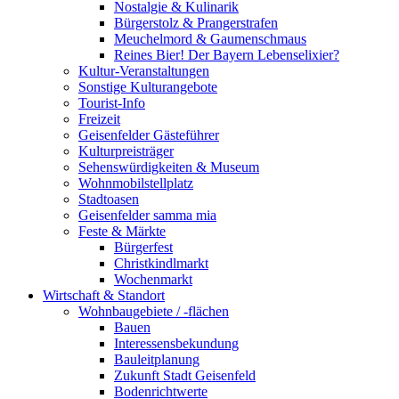
Nostalgie & Kulinarik
Bürgerstolz & Prangerstrafen
Meuchelmord & Gaumenschmaus
Reines Bier! Der Bayern Lebenselixier?
Kultur-Veranstaltungen
Sonstige Kulturangebote
Tourist-Info
Freizeit
Geisenfelder Gästeführer
Kulturpreisträger
Sehenswürdigkeiten & Museum
Wohnmobilstellplatz
Stadtoasen
Geisenfelder samma mia
Feste & Märkte
Bürgerfest
Christkindlmarkt
Wochenmarkt
Wirtschaft & Standort
Wohnbaugebiete / -flächen
Bauen
Interessensbekundung
Bauleitplanung
Zukunft Stadt Geisenfeld
Bodenrichtwerte