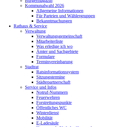
Bürgermagazin
Kommunalwahl 2026
Allgemeine Informationen
Für Parteien und Wählergruppen
Bekanntmachungen
Rathaus & Service
Verwaltung
Verwaltungsgemeinschaft
Mitarbeiterliste
Was erledige ich wo
Ämter und Sachgebiete
Formulare
Terminvereinbarung
Stadtrat
Ratsinformationssystem
Sitzungstermine
Städtepartnerschaft
Service und Infos
Notruf-Nummern
Feuerwehren
Forstrettungspunkte
Öffentliches WC
Winterdienst
Mobilität
E-Ladesäule