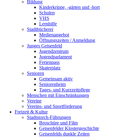
Bildung
Kinderkrippe, -gärten und -hort
Schulen
VHS
Lernhilfe
Stadtbücherei
Medienangebot
Öffnungszeiten / Anmeldung
Junges Geisenfeld
Jugendzentrum
Jugendparlament
Ferienpass
Skaterplatz
Senioren
Gemeinsam aktiv
Seniorenheim
Tages- und Kurzzeitpflege
Menschen mit Einschränkungen
Vereine
Vereins- und Sportförderung
Freizeit & Kultur
Stadtstorch-Führungen
Broschüre und Film
Geisenfelder Klostergeschichte
Geisenfelds dunkle Zeiten