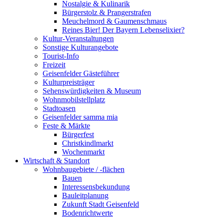
Nostalgie & Kulinarik
Bürgerstolz & Prangerstrafen
Meuchelmord & Gaumenschmaus
Reines Bier! Der Bayern Lebenselixier?
Kultur-Veranstaltungen
Sonstige Kulturangebote
Tourist-Info
Freizeit
Geisenfelder Gästeführer
Kulturpreisträger
Sehenswürdigkeiten & Museum
Wohnmobilstellplatz
Stadtoasen
Geisenfelder samma mia
Feste & Märkte
Bürgerfest
Christkindlmarkt
Wochenmarkt
Wirtschaft & Standort
Wohnbaugebiete / -flächen
Bauen
Interessensbekundung
Bauleitplanung
Zukunft Stadt Geisenfeld
Bodenrichtwerte