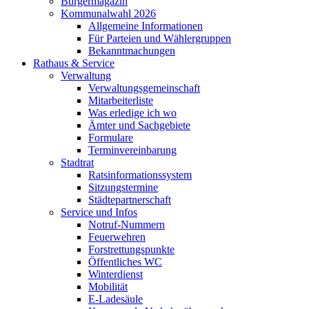
Bürgermagazin
Kommunalwahl 2026
Allgemeine Informationen
Für Parteien und Wählergruppen
Bekanntmachungen
Rathaus & Service
Verwaltung
Verwaltungsgemeinschaft
Mitarbeiterliste
Was erledige ich wo
Ämter und Sachgebiete
Formulare
Terminvereinbarung
Stadtrat
Ratsinformationssystem
Sitzungstermine
Städtepartnerschaft
Service und Infos
Notruf-Nummern
Feuerwehren
Forstrettungspunkte
Öffentliches WC
Winterdienst
Mobilität
E-Ladesäule