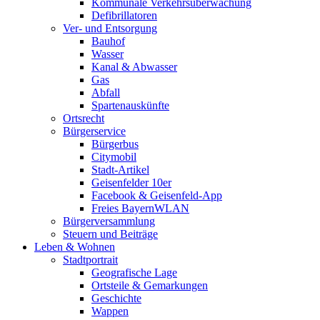
Kommunale Verkehrsüberwachung
Defibrillatoren
Ver- und Entsorgung
Bauhof
Wasser
Kanal & Abwasser
Gas
Abfall
Spartenauskünfte
Ortsrecht
Bürgerservice
Bürgerbus
Citymobil
Stadt-Artikel
Geisenfelder 10er
Facebook & Geisenfeld-App
Freies BayernWLAN
Bürgerversammlung
Steuern und Beiträge
Leben & Wohnen
Stadtportrait
Geografische Lage
Ortsteile & Gemarkungen
Geschichte
Wappen