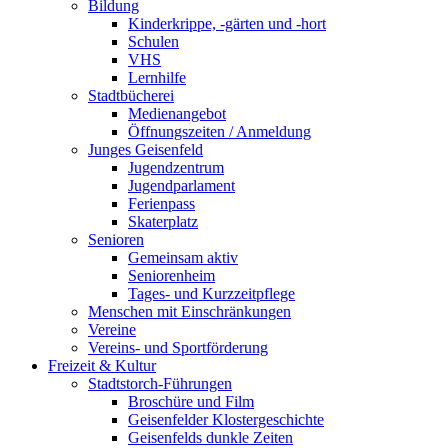
Bildung
Kinderkrippe, -gärten und -hort
Schulen
VHS
Lernhilfe
Stadtbücherei
Medienangebot
Öffnungszeiten / Anmeldung
Junges Geisenfeld
Jugendzentrum
Jugendparlament
Ferienpass
Skaterplatz
Senioren
Gemeinsam aktiv
Seniorenheim
Tages- und Kurzzeitpflege
Menschen mit Einschränkungen
Vereine
Vereins- und Sportförderung
Freizeit & Kultur
Stadtstorch-Führungen
Broschüre und Film
Geisenfelder Klostergeschichte
Geisenfelds dunkle Zeiten