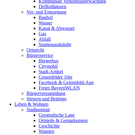
Kommunale Verkehrsüberwachung
Defibrillatoren
Ver- und Entsorgung
Bauhof
Wasser
Kanal & Abwasser
Gas
Abfall
Spartenauskünfte
Ortsrecht
Bürgerservice
Bürgerbus
Citymobil
Stadt-Artikel
Geisenfelder 10er
Facebook & Geisenfeld-App
Freies BayernWLAN
Bürgerversammlung
Steuern und Beiträge
Leben & Wohnen
Stadtportrait
Geografische Lage
Ortsteile & Gemarkungen
Geschichte
Wappen