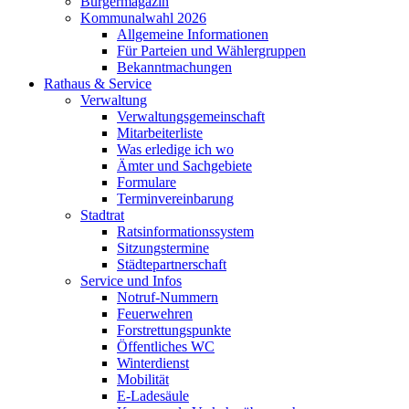
Bürgermagazin
Kommunalwahl 2026
Allgemeine Informationen
Für Parteien und Wählergruppen
Bekanntmachungen
Rathaus & Service
Verwaltung
Verwaltungsgemeinschaft
Mitarbeiterliste
Was erledige ich wo
Ämter und Sachgebiete
Formulare
Terminvereinbarung
Stadtrat
Ratsinformationssystem
Sitzungstermine
Städtepartnerschaft
Service und Infos
Notruf-Nummern
Feuerwehren
Forstrettungspunkte
Öffentliches WC
Winterdienst
Mobilität
E-Ladesäule