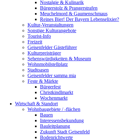
Nostalgie & Kulinarik
Bürgerstolz & Prangerstrafen
Meuchelmord & Gaumenschmaus
Reines Bier! Der Bayern Lebenselixier?
Kultur-Veranstaltungen
Sonstige Kulturangebote
Tourist-Info
Freizeit
Geisenfelder Gästeführer
Kulturpreisträger
Sehenswürdigkeiten & Museum
Wohnmobilstellplatz
Stadtoasen
Geisenfelder samma mia
Feste & Märkte
Bürgerfest
Christkindlmarkt
Wochenmarkt
Wirtschaft & Standort
Wohnbaugebiete / -flächen
Bauen
Interessensbekundung
Bauleitplanung
Zukunft Stadt Geisenfeld
Bodenrichtwerte