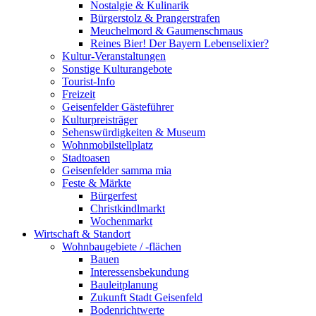
Nostalgie & Kulinarik
Bürgerstolz & Prangerstrafen
Meuchelmord & Gaumenschmaus
Reines Bier! Der Bayern Lebenselixier?
Kultur-Veranstaltungen
Sonstige Kulturangebote
Tourist-Info
Freizeit
Geisenfelder Gästeführer
Kulturpreisträger
Sehenswürdigkeiten & Museum
Wohnmobilstellplatz
Stadtoasen
Geisenfelder samma mia
Feste & Märkte
Bürgerfest
Christkindlmarkt
Wochenmarkt
Wirtschaft & Standort
Wohnbaugebiete / -flächen
Bauen
Interessensbekundung
Bauleitplanung
Zukunft Stadt Geisenfeld
Bodenrichtwerte