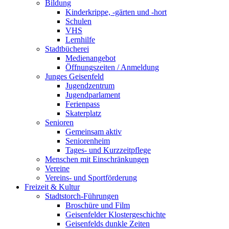
Bildung
Kinderkrippe, -gärten und -hort
Schulen
VHS
Lernhilfe
Stadtbücherei
Medienangebot
Öffnungszeiten / Anmeldung
Junges Geisenfeld
Jugendzentrum
Jugendparlament
Ferienpass
Skaterplatz
Senioren
Gemeinsam aktiv
Seniorenheim
Tages- und Kurzzeitpflege
Menschen mit Einschränkungen
Vereine
Vereins- und Sportförderung
Freizeit & Kultur
Stadtstorch-Führungen
Broschüre und Film
Geisenfelder Klostergeschichte
Geisenfelds dunkle Zeiten