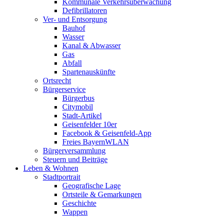
Kommunale Verkehrsüberwachung
Defibrillatoren
Ver- und Entsorgung
Bauhof
Wasser
Kanal & Abwasser
Gas
Abfall
Spartenauskünfte
Ortsrecht
Bürgerservice
Bürgerbus
Citymobil
Stadt-Artikel
Geisenfelder 10er
Facebook & Geisenfeld-App
Freies BayernWLAN
Bürgerversammlung
Steuern und Beiträge
Leben & Wohnen
Stadtportrait
Geografische Lage
Ortsteile & Gemarkungen
Geschichte
Wappen