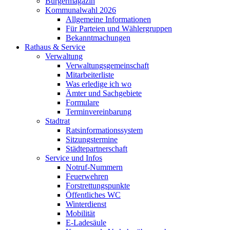
Bürgermagazin
Kommunalwahl 2026
Allgemeine Informationen
Für Parteien und Wählergruppen
Bekanntmachungen
Rathaus & Service
Verwaltung
Verwaltungsgemeinschaft
Mitarbeiterliste
Was erledige ich wo
Ämter und Sachgebiete
Formulare
Terminvereinbarung
Stadtrat
Ratsinformationssystem
Sitzungstermine
Städtepartnerschaft
Service und Infos
Notruf-Nummern
Feuerwehren
Forstrettungspunkte
Öffentliches WC
Winterdienst
Mobilität
E-Ladesäule