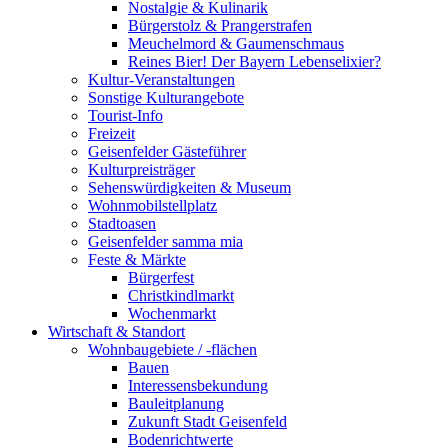
Nostalgie & Kulinarik
Bürgerstolz & Prangerstrafen
Meuchelmord & Gaumenschmaus
Reines Bier! Der Bayern Lebenselixier?
Kultur-Veranstaltungen
Sonstige Kulturangebote
Tourist-Info
Freizeit
Geisenfelder Gästeführer
Kulturpreisträger
Sehenswürdigkeiten & Museum
Wohnmobilstellplatz
Stadtoasen
Geisenfelder samma mia
Feste & Märkte
Bürgerfest
Christkindlmarkt
Wochenmarkt
Wirtschaft & Standort
Wohnbaugebiete / -flächen
Bauen
Interessensbekundung
Bauleitplanung
Zukunft Stadt Geisenfeld
Bodenrichtwerte