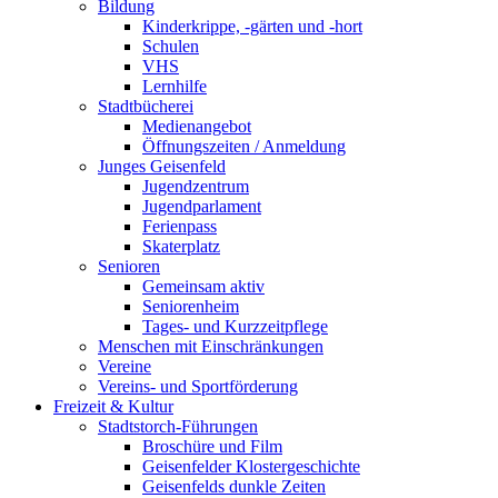
Bildung
Kinderkrippe, -gärten und -hort
Schulen
VHS
Lernhilfe
Stadtbücherei
Medienangebot
Öffnungszeiten / Anmeldung
Junges Geisenfeld
Jugendzentrum
Jugendparlament
Ferienpass
Skaterplatz
Senioren
Gemeinsam aktiv
Seniorenheim
Tages- und Kurzzeitpflege
Menschen mit Einschränkungen
Vereine
Vereins- und Sportförderung
Freizeit & Kultur
Stadtstorch-Führungen
Broschüre und Film
Geisenfelder Klostergeschichte
Geisenfelds dunkle Zeiten