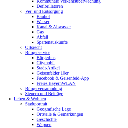
Kommunale Verkehrsüberwachung
Defibrillatoren
Ver- und Entsorgung
Bauhof
Wasser
Kanal & Abwasser
Gas
Abfall
Spartenauskünfte
Ortsrecht
Bürgerservice
Bürgerbus
Citymobil
Stadt-Artikel
Geisenfelder 10er
Facebook & Geisenfeld-App
Freies BayernWLAN
Bürgerversammlung
Steuern und Beiträge
Leben & Wohnen
Stadtportrait
Geografische Lage
Ortsteile & Gemarkungen
Geschichte
Wappen