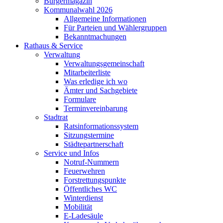
Bürgermagazin
Kommunalwahl 2026
Allgemeine Informationen
Für Parteien und Wählergruppen
Bekanntmachungen
Rathaus & Service
Verwaltung
Verwaltungsgemeinschaft
Mitarbeiterliste
Was erledige ich wo
Ämter und Sachgebiete
Formulare
Terminvereinbarung
Stadtrat
Ratsinformationssystem
Sitzungstermine
Städtepartnerschaft
Service und Infos
Notruf-Nummern
Feuerwehren
Forstrettungspunkte
Öffentliches WC
Winterdienst
Mobilität
E-Ladesäule