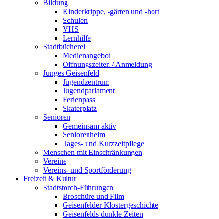
Bildung
Kinderkrippe, -gärten und -hort
Schulen
VHS
Lernhilfe
Stadtbücherei
Medienangebot
Öffnungszeiten / Anmeldung
Junges Geisenfeld
Jugendzentrum
Jugendparlament
Ferienpass
Skaterplatz
Senioren
Gemeinsam aktiv
Seniorenheim
Tages- und Kurzzeitpflege
Menschen mit Einschränkungen
Vereine
Vereins- und Sportförderung
Freizeit & Kultur
Stadtstorch-Führungen
Broschüre und Film
Geisenfelder Klostergeschichte
Geisenfelds dunkle Zeiten