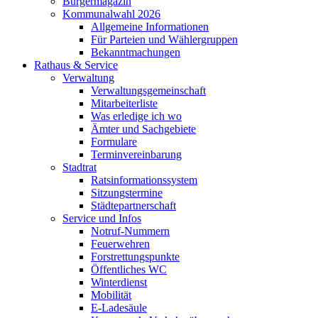
Bürgermagazin
Kommunalwahl 2026
Allgemeine Informationen
Für Parteien und Wählergruppen
Bekanntmachungen
Rathaus & Service
Verwaltung
Verwaltungsgemeinschaft
Mitarbeiterliste
Was erledige ich wo
Ämter und Sachgebiete
Formulare
Terminvereinbarung
Stadtrat
Ratsinformationssystem
Sitzungstermine
Städtepartnerschaft
Service und Infos
Notruf-Nummern
Feuerwehren
Forstrettungspunkte
Öffentliches WC
Winterdienst
Mobilität
E-Ladesäule