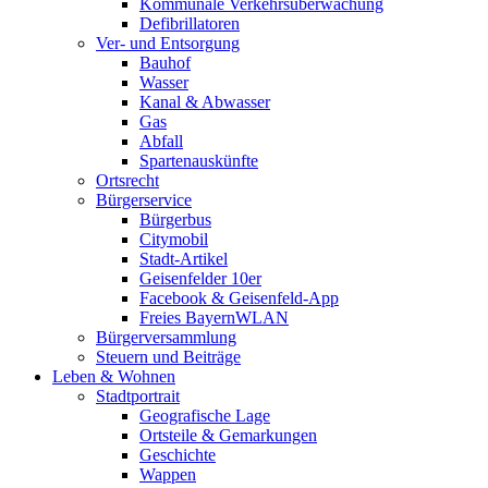
Kommunale Verkehrsüberwachung
Defibrillatoren
Ver- und Entsorgung
Bauhof
Wasser
Kanal & Abwasser
Gas
Abfall
Spartenauskünfte
Ortsrecht
Bürgerservice
Bürgerbus
Citymobil
Stadt-Artikel
Geisenfelder 10er
Facebook & Geisenfeld-App
Freies BayernWLAN
Bürgerversammlung
Steuern und Beiträge
Leben & Wohnen
Stadtportrait
Geografische Lage
Ortsteile & Gemarkungen
Geschichte
Wappen