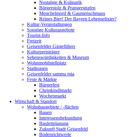
Nostalgie & Kulinarik
Bürgerstolz & Prangerstrafen
Meuchelmord & Gaumenschmaus
Reines Bier! Der Bayern Lebenselixier?
Kultur-Veranstaltungen
Sonstige Kulturangebote
Tourist-Info
Freizeit
Geisenfelder Gästeführer
Kulturpreisträger
Sehenswürdigkeiten & Museum
Wohnmobilstellplatz
Stadtoasen
Geisenfelder samma mia
Feste & Märkte
Bürgerfest
Christkindlmarkt
Wochenmarkt
Wirtschaft & Standort
Wohnbaugebiete / -flächen
Bauen
Interessensbekundung
Bauleitplanung
Zukunft Stadt Geisenfeld
Bodenrichtwerte