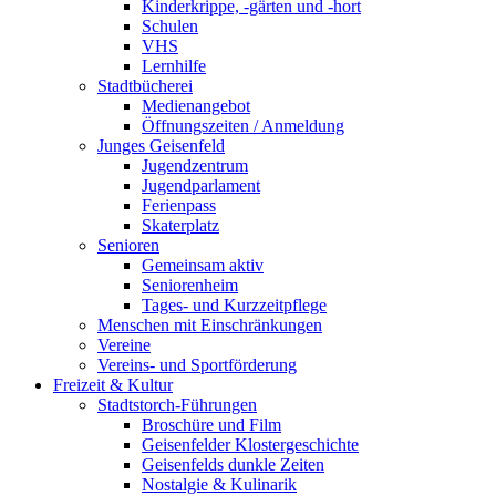
Kinderkrippe, -gärten und -hort
Schulen
VHS
Lernhilfe
Stadtbücherei
Medienangebot
Öffnungszeiten / Anmeldung
Junges Geisenfeld
Jugendzentrum
Jugendparlament
Ferienpass
Skaterplatz
Senioren
Gemeinsam aktiv
Seniorenheim
Tages- und Kurzzeitpflege
Menschen mit Einschränkungen
Vereine
Vereins- und Sportförderung
Freizeit & Kultur
Stadtstorch-Führungen
Broschüre und Film
Geisenfelder Klostergeschichte
Geisenfelds dunkle Zeiten
Nostalgie & Kulinarik