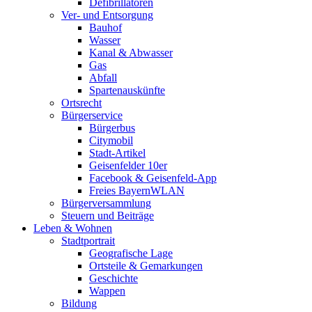
Defibrillatoren
Ver- und Entsorgung
Bauhof
Wasser
Kanal & Abwasser
Gas
Abfall
Spartenauskünfte
Ortsrecht
Bürgerservice
Bürgerbus
Citymobil
Stadt-Artikel
Geisenfelder 10er
Facebook & Geisenfeld-App
Freies BayernWLAN
Bürgerversammlung
Steuern und Beiträge
Leben & Wohnen
Stadtportrait
Geografische Lage
Ortsteile & Gemarkungen
Geschichte
Wappen
Bildung