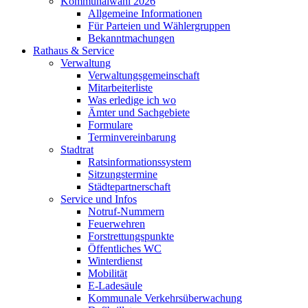
Kommunalwahl 2026
Allgemeine Informationen
Für Parteien und Wählergruppen
Bekanntmachungen
Rathaus & Service
Verwaltung
Verwaltungsgemeinschaft
Mitarbeiterliste
Was erledige ich wo
Ämter und Sachgebiete
Formulare
Terminvereinbarung
Stadtrat
Ratsinformationssystem
Sitzungstermine
Städtepartnerschaft
Service und Infos
Notruf-Nummern
Feuerwehren
Forstrettungspunkte
Öffentliches WC
Winterdienst
Mobilität
E-Ladesäule
Kommunale Verkehrsüberwachung