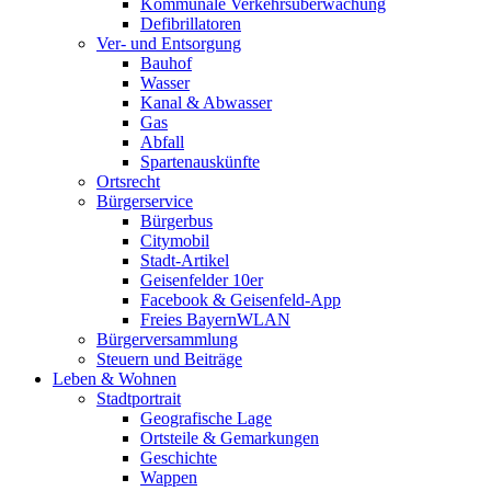
Kommunale Verkehrsüberwachung
Defibrillatoren
Ver- und Entsorgung
Bauhof
Wasser
Kanal & Abwasser
Gas
Abfall
Spartenauskünfte
Ortsrecht
Bürgerservice
Bürgerbus
Citymobil
Stadt-Artikel
Geisenfelder 10er
Facebook & Geisenfeld-App
Freies BayernWLAN
Bürgerversammlung
Steuern und Beiträge
Leben & Wohnen
Stadtportrait
Geografische Lage
Ortsteile & Gemarkungen
Geschichte
Wappen