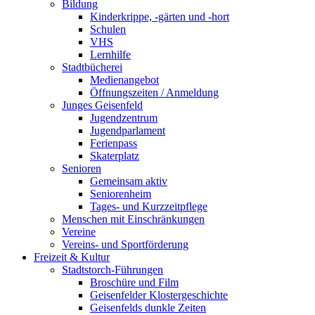
Bildung
Kinderkrippe, -gärten und -hort
Schulen
VHS
Lernhilfe
Stadtbücherei
Medienangebot
Öffnungszeiten / Anmeldung
Junges Geisenfeld
Jugendzentrum
Jugendparlament
Ferienpass
Skaterplatz
Senioren
Gemeinsam aktiv
Seniorenheim
Tages- und Kurzzeitpflege
Menschen mit Einschränkungen
Vereine
Vereins- und Sportförderung
Freizeit & Kultur
Stadtstorch-Führungen
Broschüre und Film
Geisenfelder Klostergeschichte
Geisenfelds dunkle Zeiten