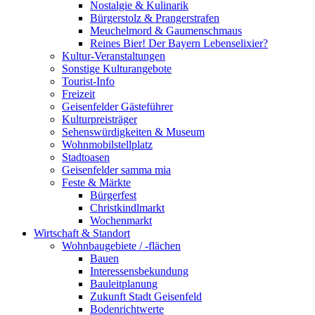
Nostalgie & Kulinarik
Bürgerstolz & Prangerstrafen
Meuchelmord & Gaumenschmaus
Reines Bier! Der Bayern Lebenselixier?
Kultur-Veranstaltungen
Sonstige Kulturangebote
Tourist-Info
Freizeit
Geisenfelder Gästeführer
Kulturpreisträger
Sehenswürdigkeiten & Museum
Wohnmobilstellplatz
Stadtoasen
Geisenfelder samma mia
Feste & Märkte
Bürgerfest
Christkindlmarkt
Wochenmarkt
Wirtschaft & Standort
Wohnbaugebiete / -flächen
Bauen
Interessensbekundung
Bauleitplanung
Zukunft Stadt Geisenfeld
Bodenrichtwerte