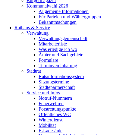
Bürgermagazin
Kommunalwahl 2026
Allgemeine Informationen
Für Parteien und Wählergruppen
Bekanntmachungen
Rathaus & Service
Verwaltung
Verwaltungsgemeinschaft
Mitarbeiterliste
Was erledige ich wo
Ämter und Sachgebiete
Formulare
Terminvereinbarung
Stadtrat
Ratsinformationssystem
Sitzungstermine
Städtepartnerschaft
Service und Infos
Notruf-Nummern
Feuerwehren
Forstrettungspunkte
Öffentliches WC
Winterdienst
Mobilität
E-Ladesäule