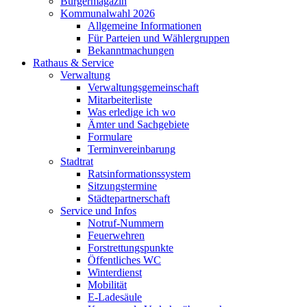
Bürgermagazin
Kommunalwahl 2026
Allgemeine Informationen
Für Parteien und Wählergruppen
Bekanntmachungen
Rathaus & Service
Verwaltung
Verwaltungsgemeinschaft
Mitarbeiterliste
Was erledige ich wo
Ämter und Sachgebiete
Formulare
Terminvereinbarung
Stadtrat
Ratsinformationssystem
Sitzungstermine
Städtepartnerschaft
Service und Infos
Notruf-Nummern
Feuerwehren
Forstrettungspunkte
Öffentliches WC
Winterdienst
Mobilität
E-Ladesäule