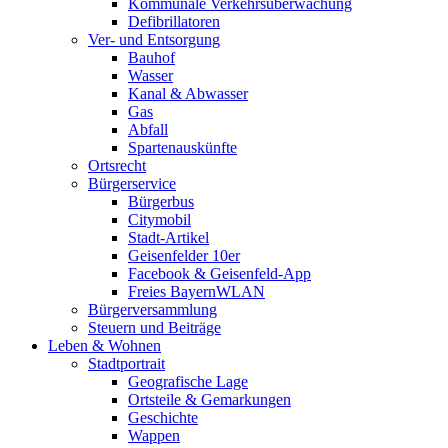
Kommunale Verkehrsüberwachung
Defibrillatoren
Ver- und Entsorgung
Bauhof
Wasser
Kanal & Abwasser
Gas
Abfall
Spartenauskünfte
Ortsrecht
Bürgerservice
Bürgerbus
Citymobil
Stadt-Artikel
Geisenfelder 10er
Facebook & Geisenfeld-App
Freies BayernWLAN
Bürgerversammlung
Steuern und Beiträge
Leben & Wohnen
Stadtportrait
Geografische Lage
Ortsteile & Gemarkungen
Geschichte
Wappen