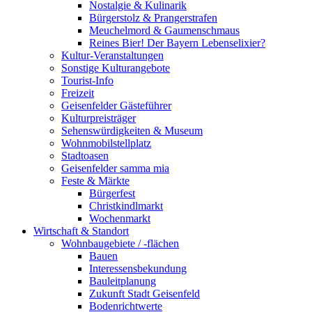
Nostalgie & Kulinarik
Bürgerstolz & Prangerstrafen
Meuchelmord & Gaumenschmaus
Reines Bier! Der Bayern Lebenselixier?
Kultur-Veranstaltungen
Sonstige Kulturangebote
Tourist-Info
Freizeit
Geisenfelder Gästeführer
Kulturpreisträger
Sehenswürdigkeiten & Museum
Wohnmobilstellplatz
Stadtoasen
Geisenfelder samma mia
Feste & Märkte
Bürgerfest
Christkindlmarkt
Wochenmarkt
Wirtschaft & Standort
Wohnbaugebiete / -flächen
Bauen
Interessensbekundung
Bauleitplanung
Zukunft Stadt Geisenfeld
Bodenrichtwerte