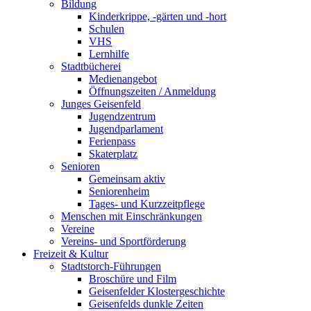
Bildung
Kinderkrippe, -gärten und -hort
Schulen
VHS
Lernhilfe
Stadtbücherei
Medienangebot
Öffnungszeiten / Anmeldung
Junges Geisenfeld
Jugendzentrum
Jugendparlament
Ferienpass
Skaterplatz
Senioren
Gemeinsam aktiv
Seniorenheim
Tages- und Kurzzeitpflege
Menschen mit Einschränkungen
Vereine
Vereins- und Sportförderung
Freizeit & Kultur
Stadtstorch-Führungen
Broschüre und Film
Geisenfelder Klostergeschichte
Geisenfelds dunkle Zeiten