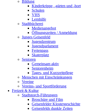
Bildung
Kinderkrippe, -gärten und -hort
Schulen
VHS
Lernhilfe
Stadtbücherei
Medienangebot
Öffnungszeiten / Anmeldung
Junges Geisenfeld
Jugendzentrum
Jugendparlament
Ferienpass
Skaterplatz
Senioren
Gemeinsam aktiv
Seniorenheim
Tages- und Kurzzeitpflege
Menschen mit Einschränkungen
Vereine
Vereins- und Sportförderung
Freizeit & Kultur
Stadtstorch-Führungen
Broschüre und Film
Geisenfelder Klostergeschichte
Geisenfelds dunkle Zeiten