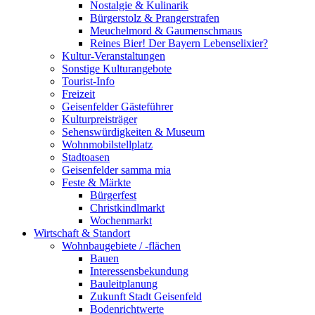
Nostalgie & Kulinarik
Bürgerstolz & Prangerstrafen
Meuchelmord & Gaumenschmaus
Reines Bier! Der Bayern Lebenselixier?
Kultur-Veranstaltungen
Sonstige Kulturangebote
Tourist-Info
Freizeit
Geisenfelder Gästeführer
Kulturpreisträger
Sehenswürdigkeiten & Museum
Wohnmobilstellplatz
Stadtoasen
Geisenfelder samma mia
Feste & Märkte
Bürgerfest
Christkindlmarkt
Wochenmarkt
Wirtschaft & Standort
Wohnbaugebiete / -flächen
Bauen
Interessensbekundung
Bauleitplanung
Zukunft Stadt Geisenfeld
Bodenrichtwerte