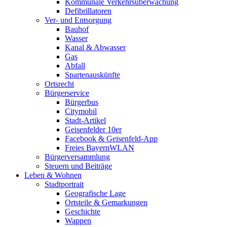
Kommunale Verkehrsüberwachung
Defibrillatoren
Ver- und Entsorgung
Bauhof
Wasser
Kanal & Abwasser
Gas
Abfall
Spartenauskünfte
Ortsrecht
Bürgerservice
Bürgerbus
Citymobil
Stadt-Artikel
Geisenfelder 10er
Facebook & Geisenfeld-App
Freies BayernWLAN
Bürgerversammlung
Steuern und Beiträge
Leben & Wohnen
Stadtportrait
Geografische Lage
Ortsteile & Gemarkungen
Geschichte
Wappen