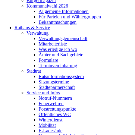
Bürgermagazin
Kommunalwahl 2026
Allgemeine Informationen
Für Parteien und Wählergruppen
Bekanntmachungen
Rathaus & Service
Verwaltung
Verwaltungsgemeinschaft
Mitarbeiterliste
Was erledige ich wo
Ämter und Sachgebiete
Formulare
Terminvereinbarung
Stadtrat
Ratsinformationssystem
Sitzungstermine
Städtepartnerschaft
Service und Infos
Notruf-Nummern
Feuerwehren
Forstrettungspunkte
Öffentliches WC
Winterdienst
Mobilität
E-Ladesäule