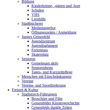
Bildung
Kinderkrippe, -gärten und -hort
Schulen
VHS
Lernhilfe
Stadtbücherei
Medienangebot
Öffnungszeiten / Anmeldung
Junges Geisenfeld
Jugendzentrum
Jugendparlament
Ferienpass
Skaterplatz
Senioren
Gemeinsam aktiv
Seniorenheim
Tages- und Kurzzeitpflege
Menschen mit Einschränkungen
Vereine
Vereins- und Sportförderung
Freizeit & Kultur
Stadtstorch-Führungen
Broschüre und Film
Geisenfelder Klostergeschichte
Geisenfelds dunkle Zeiten