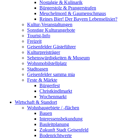
Nostalgie & Kulinarik
Bürgerstolz & Prangerstrafen
Meuchelmord & Gaumenschmaus
Reines Bier! Der Bayern Lebenselixier?
Kultur-Veranstaltungen
Sonstige Kulturangebote
Tourist-Info
Freizeit
Geisenfelder Gästeführer
Kulturpreisträger
Sehenswürdigkeiten & Museum
Wohnmobilstellplatz
Stadtoasen
Geisenfelder samma mia
Feste & Märkte
Bürgerfest
Christkindlmarkt
Wochenmarkt
Wirtschaft & Standort
Wohnbaugebiete / -flächen
Bauen
Interessensbekundung
Bauleitplanung
Zukunft Stadt Geisenfeld
Bodenrichtwerte