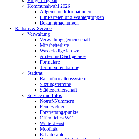
Bürgermagazin
Kommunalwahl 2026
Allgemeine Informationen
Für Parteien und Wählergruppen
Bekanntmachungen
Rathaus & Service
Verwaltung
Verwaltungsgemeinschaft
Mitarbeiterliste
Was erledige ich wo
Ämter und Sachgebiete
Formulare
Terminvereinbarung
Stadtrat
Ratsinformationssystem
Sitzungstermine
Städtepartnerschaft
Service und Infos
Notruf-Nummern
Feuerwehren
Forstrettungspunkte
Öffentliches WC
Winterdienst
Mobilität
E-Ladesäule