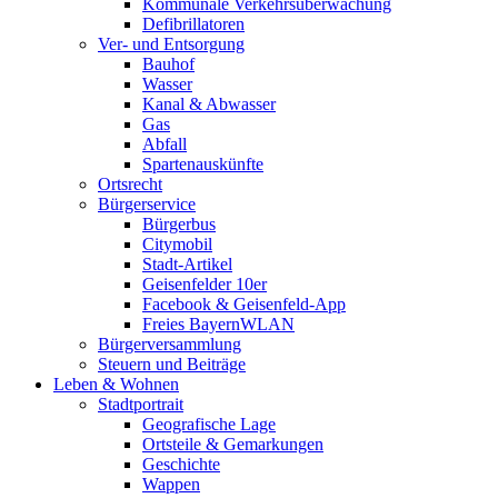
Kommunale Verkehrsüberwachung
Defibrillatoren
Ver- und Entsorgung
Bauhof
Wasser
Kanal & Abwasser
Gas
Abfall
Spartenauskünfte
Ortsrecht
Bürgerservice
Bürgerbus
Citymobil
Stadt-Artikel
Geisenfelder 10er
Facebook & Geisenfeld-App
Freies BayernWLAN
Bürgerversammlung
Steuern und Beiträge
Leben & Wohnen
Stadtportrait
Geografische Lage
Ortsteile & Gemarkungen
Geschichte
Wappen