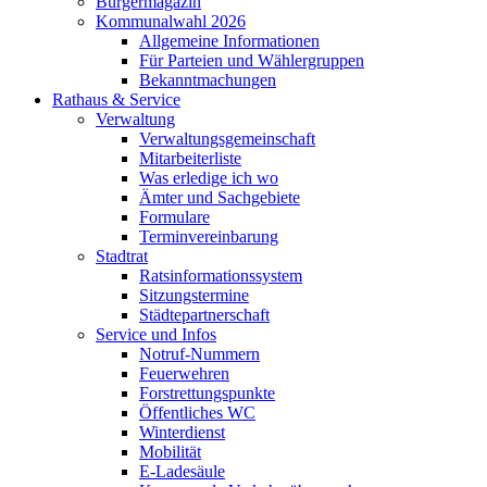
Bürgermagazin
Kommunalwahl 2026
Allgemeine Informationen
Für Parteien und Wählergruppen
Bekanntmachungen
Rathaus & Service
Verwaltung
Verwaltungsgemeinschaft
Mitarbeiterliste
Was erledige ich wo
Ämter und Sachgebiete
Formulare
Terminvereinbarung
Stadtrat
Ratsinformationssystem
Sitzungstermine
Städtepartnerschaft
Service und Infos
Notruf-Nummern
Feuerwehren
Forstrettungspunkte
Öffentliches WC
Winterdienst
Mobilität
E-Ladesäule