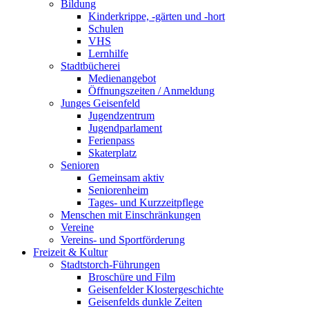
Bildung
Kinderkrippe, -gärten und -hort
Schulen
VHS
Lernhilfe
Stadtbücherei
Medienangebot
Öffnungszeiten / Anmeldung
Junges Geisenfeld
Jugendzentrum
Jugendparlament
Ferienpass
Skaterplatz
Senioren
Gemeinsam aktiv
Seniorenheim
Tages- und Kurzzeitpflege
Menschen mit Einschränkungen
Vereine
Vereins- und Sportförderung
Freizeit & Kultur
Stadtstorch-Führungen
Broschüre und Film
Geisenfelder Klostergeschichte
Geisenfelds dunkle Zeiten