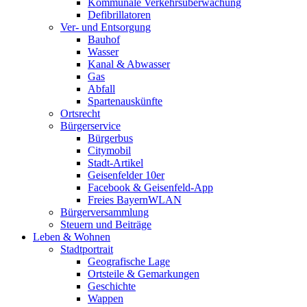
Kommunale Verkehrsüberwachung
Defibrillatoren
Ver- und Entsorgung
Bauhof
Wasser
Kanal & Abwasser
Gas
Abfall
Spartenauskünfte
Ortsrecht
Bürgerservice
Bürgerbus
Citymobil
Stadt-Artikel
Geisenfelder 10er
Facebook & Geisenfeld-App
Freies BayernWLAN
Bürgerversammlung
Steuern und Beiträge
Leben & Wohnen
Stadtportrait
Geografische Lage
Ortsteile & Gemarkungen
Geschichte
Wappen