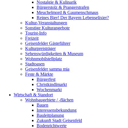
Nostalgie & Kulinarik
Bürgerstolz & Prangerstrafen
Meuchelmord & Gaumenschmaus
Reines Bier! Der Bayern Lebenselixier?
Kultur-Veranstaltungen
Sonstige Kulturangebote
Tourist-Info
Freizeit
Geisenfelder Gästeführer
Kulturpreisträger
Sehenswürdigkeiten & Museum
Wohnmobilstellplatz
Stadtoasen
Geisenfelder samma mia
Feste & Märkte
Bürgerfest
Christkindlmarkt
Wochenmarkt
Wirtschaft & Standort
Wohnbaugebiete / -flächen
Bauen
Interessensbekundung
Bauleitplanung
Zukunft Stadt Geisenfeld
Bodenrichtwerte