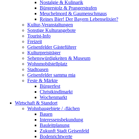
Nostalgie & Kulinarik
Bürgerstolz & Prangerstrafen
Meuchelmord & Gaumenschmaus
Reines Bier! Der Bayern Lebenselixier?
Kultur-Veranstaltungen
Sonstige Kulturangebote
Tourist-Info
Freizeit
Geisenfelder Gästeführer
Kulturpreisträger
Sehenswürdigkeiten & Museum
Wohnmobilstellplatz
Stadtoasen
Geisenfelder samma mia
Feste & Märkte
Bürgerfest
Christkindlmarkt
Wochenmarkt
Wirtschaft & Standort
Wohnbaugebiete / -flächen
Bauen
Interessensbekundung
Bauleitplanung
Zukunft Stadt Geisenfeld
Bodenrichtwerte