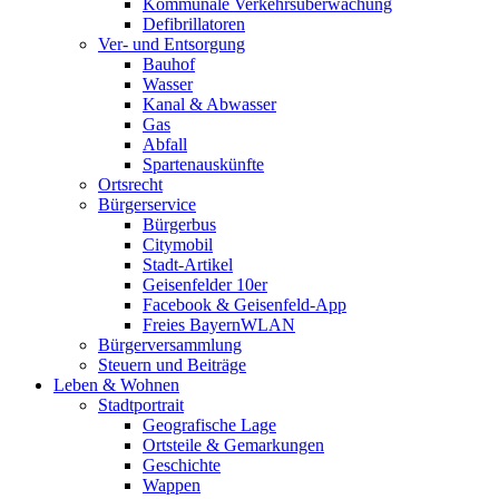
Kommunale Verkehrsüberwachung
Defibrillatoren
Ver- und Entsorgung
Bauhof
Wasser
Kanal & Abwasser
Gas
Abfall
Spartenauskünfte
Ortsrecht
Bürgerservice
Bürgerbus
Citymobil
Stadt-Artikel
Geisenfelder 10er
Facebook & Geisenfeld-App
Freies BayernWLAN
Bürgerversammlung
Steuern und Beiträge
Leben & Wohnen
Stadtportrait
Geografische Lage
Ortsteile & Gemarkungen
Geschichte
Wappen