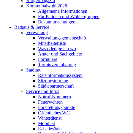
Bürgermagazin
Kommunalwahl 2026
Allgemeine Informationen
Für Parteien und Wählergruppen
Bekanntmachungen
Rathaus & Service
Verwaltung
Verwaltungsgemeinschaft
Mitarbeiterliste
Was erledige ich wo
Ämter und Sachgebiete
Formulare
Terminvereinbarung
Stadtrat
Ratsinformationssystem
Sitzungstermine
Städtepartnerschaft
Service und Infos
Notruf-Nummern
Feuerwehren
Forstrettungspunkte
Öffentliches WC
Winterdienst
Mobilität
E-Ladesäule