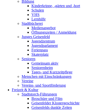
Bildung
Kinderkrippe, -gärten und -hort
Schulen
VHS
Lernhilfe
Stadtbücherei
Medienangebot
Öffnungszeiten / Anmeldung
Junges Geisenfeld
Jugendzentrum
Jugendparlament
Ferienpass
Skaterplatz
Senioren
Gemeinsam aktiv
Seniorenheim
Tages- und Kurzzeitpflege
Menschen mit Einschränkungen
Vereine
Vereins- und Sportförderung
Freizeit & Kultur
Stadtstorch-Führungen
Broschüre und Film
Geisenfelder Klostergeschichte
Geisenfelds dunkle Zeiten