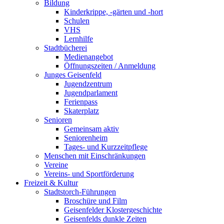
Bildung
Kinderkrippe, -gärten und -hort
Schulen
VHS
Lernhilfe
Stadtbücherei
Medienangebot
Öffnungszeiten / Anmeldung
Junges Geisenfeld
Jugendzentrum
Jugendparlament
Ferienpass
Skaterplatz
Senioren
Gemeinsam aktiv
Seniorenheim
Tages- und Kurzzeitpflege
Menschen mit Einschränkungen
Vereine
Vereins- und Sportförderung
Freizeit & Kultur
Stadtstorch-Führungen
Broschüre und Film
Geisenfelder Klostergeschichte
Geisenfelds dunkle Zeiten