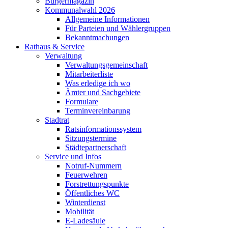
Bürgermagazin
Kommunalwahl 2026
Allgemeine Informationen
Für Parteien und Wählergruppen
Bekanntmachungen
Rathaus & Service
Verwaltung
Verwaltungsgemeinschaft
Mitarbeiterliste
Was erledige ich wo
Ämter und Sachgebiete
Formulare
Terminvereinbarung
Stadtrat
Ratsinformationssystem
Sitzungstermine
Städtepartnerschaft
Service und Infos
Notruf-Nummern
Feuerwehren
Forstrettungspunkte
Öffentliches WC
Winterdienst
Mobilität
E-Ladesäule