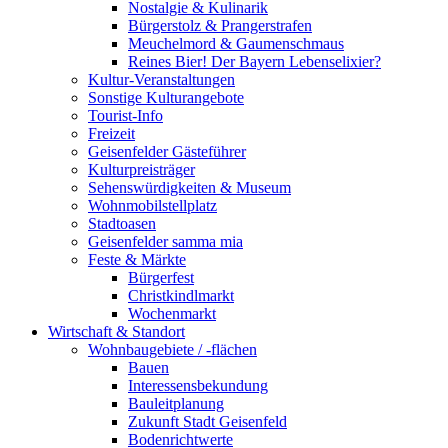
Nostalgie & Kulinarik
Bürgerstolz & Prangerstrafen
Meuchelmord & Gaumenschmaus
Reines Bier! Der Bayern Lebenselixier?
Kultur-Veranstaltungen
Sonstige Kulturangebote
Tourist-Info
Freizeit
Geisenfelder Gästeführer
Kulturpreisträger
Sehenswürdigkeiten & Museum
Wohnmobilstellplatz
Stadtoasen
Geisenfelder samma mia
Feste & Märkte
Bürgerfest
Christkindlmarkt
Wochenmarkt
Wirtschaft & Standort
Wohnbaugebiete / -flächen
Bauen
Interessensbekundung
Bauleitplanung
Zukunft Stadt Geisenfeld
Bodenrichtwerte