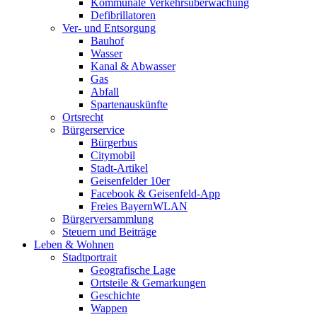
Kommunale Verkehrsüberwachung
Defibrillatoren
Ver- und Entsorgung
Bauhof
Wasser
Kanal & Abwasser
Gas
Abfall
Spartenauskünfte
Ortsrecht
Bürgerservice
Bürgerbus
Citymobil
Stadt-Artikel
Geisenfelder 10er
Facebook & Geisenfeld-App
Freies BayernWLAN
Bürgerversammlung
Steuern und Beiträge
Leben & Wohnen
Stadtportrait
Geografische Lage
Ortsteile & Gemarkungen
Geschichte
Wappen