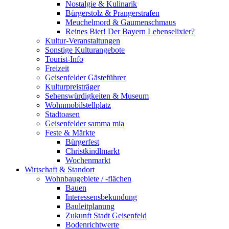
Nostalgie & Kulinarik
Bürgerstolz & Prangerstrafen
Meuchelmord & Gaumenschmaus
Reines Bier! Der Bayern Lebenselixier?
Kultur-Veranstaltungen
Sonstige Kulturangebote
Tourist-Info
Freizeit
Geisenfelder Gästeführer
Kulturpreisträger
Sehenswürdigkeiten & Museum
Wohnmobilstellplatz
Stadtoasen
Geisenfelder samma mia
Feste & Märkte
Bürgerfest
Christkindlmarkt
Wochenmarkt
Wirtschaft & Standort
Wohnbaugebiete / -flächen
Bauen
Interessensbekundung
Bauleitplanung
Zukunft Stadt Geisenfeld
Bodenrichtwerte