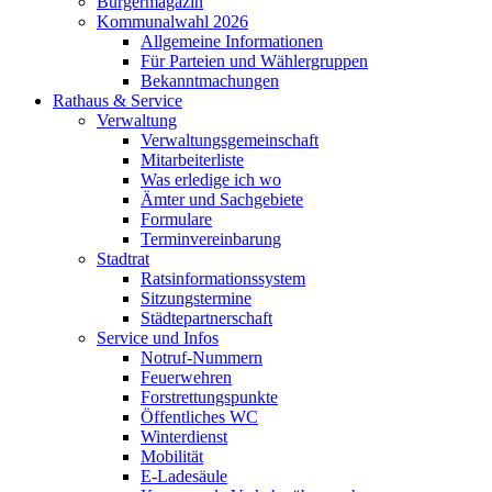
Bürgermagazin
Kommunalwahl 2026
Allgemeine Informationen
Für Parteien und Wählergruppen
Bekanntmachungen
Rathaus & Service
Verwaltung
Verwaltungsgemeinschaft
Mitarbeiterliste
Was erledige ich wo
Ämter und Sachgebiete
Formulare
Terminvereinbarung
Stadtrat
Ratsinformationssystem
Sitzungstermine
Städtepartnerschaft
Service und Infos
Notruf-Nummern
Feuerwehren
Forstrettungspunkte
Öffentliches WC
Winterdienst
Mobilität
E-Ladesäule