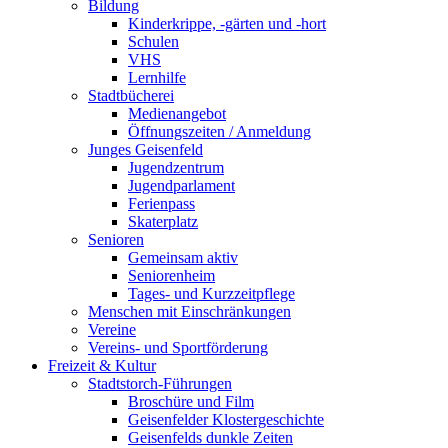
Bildung
Kinderkrippe, -gärten und -hort
Schulen
VHS
Lernhilfe
Stadtbücherei
Medienangebot
Öffnungszeiten / Anmeldung
Junges Geisenfeld
Jugendzentrum
Jugendparlament
Ferienpass
Skaterplatz
Senioren
Gemeinsam aktiv
Seniorenheim
Tages- und Kurzzeitpflege
Menschen mit Einschränkungen
Vereine
Vereins- und Sportförderung
Freizeit & Kultur
Stadtstorch-Führungen
Broschüre und Film
Geisenfelder Klostergeschichte
Geisenfelds dunkle Zeiten