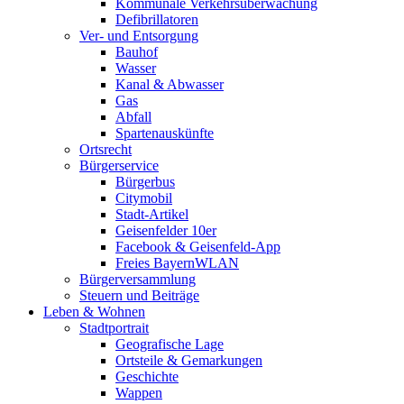
Kommunale Verkehrsüberwachung
Defibrillatoren
Ver- und Entsorgung
Bauhof
Wasser
Kanal & Abwasser
Gas
Abfall
Spartenauskünfte
Ortsrecht
Bürgerservice
Bürgerbus
Citymobil
Stadt-Artikel
Geisenfelder 10er
Facebook & Geisenfeld-App
Freies BayernWLAN
Bürgerversammlung
Steuern und Beiträge
Leben & Wohnen
Stadtportrait
Geografische Lage
Ortsteile & Gemarkungen
Geschichte
Wappen