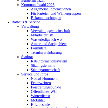
Bürgermagazin
Kommunalwahl 2026
Allgemeine Informationen
Für Parteien und Wählergruppen
Bekanntmachungen
Rathaus & Service
Verwaltung
Verwaltungsgemeinschaft
Mitarbeiterliste
Was erledige ich wo
Ämter und Sachgebiete
Formulare
Terminvereinbarung
Stadtrat
Ratsinformationssystem
Sitzungstermine
Städtepartnerschaft
Service und Infos
Notruf-Nummern
Feuerwehren
Forstrettungspunkte
Öffentliches WC
Winterdienst
Mobilität
E-Ladesäule