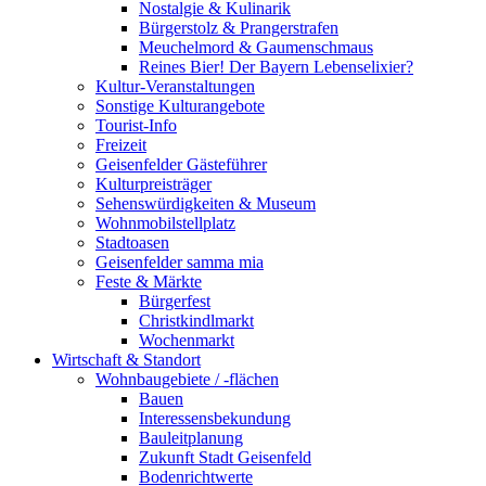
Nostalgie & Kulinarik
Bürgerstolz & Prangerstrafen
Meuchelmord & Gaumenschmaus
Reines Bier! Der Bayern Lebenselixier?
Kultur-Veranstaltungen
Sonstige Kulturangebote
Tourist-Info
Freizeit
Geisenfelder Gästeführer
Kulturpreisträger
Sehenswürdigkeiten & Museum
Wohnmobilstellplatz
Stadtoasen
Geisenfelder samma mia
Feste & Märkte
Bürgerfest
Christkindlmarkt
Wochenmarkt
Wirtschaft & Standort
Wohnbaugebiete / -flächen
Bauen
Interessensbekundung
Bauleitplanung
Zukunft Stadt Geisenfeld
Bodenrichtwerte