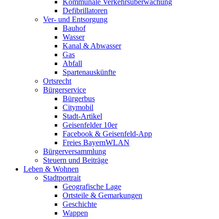
Kommunale Verkehrsüberwachung
Defibrillatoren
Ver- und Entsorgung
Bauhof
Wasser
Kanal & Abwasser
Gas
Abfall
Spartenauskünfte
Ortsrecht
Bürgerservice
Bürgerbus
Citymobil
Stadt-Artikel
Geisenfelder 10er
Facebook & Geisenfeld-App
Freies BayernWLAN
Bürgerversammlung
Steuern und Beiträge
Leben & Wohnen
Stadtportrait
Geografische Lage
Ortsteile & Gemarkungen
Geschichte
Wappen