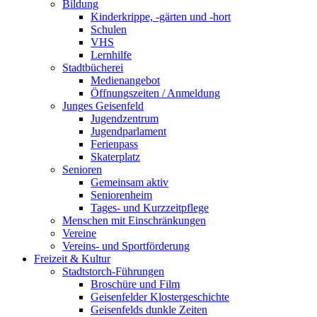
Bildung
Kinderkrippe, -gärten und -hort
Schulen
VHS
Lernhilfe
Stadtbücherei
Medienangebot
Öffnungszeiten / Anmeldung
Junges Geisenfeld
Jugendzentrum
Jugendparlament
Ferienpass
Skaterplatz
Senioren
Gemeinsam aktiv
Seniorenheim
Tages- und Kurzzeitpflege
Menschen mit Einschränkungen
Vereine
Vereins- und Sportförderung
Freizeit & Kultur
Stadtstorch-Führungen
Broschüre und Film
Geisenfelder Klostergeschichte
Geisenfelds dunkle Zeiten