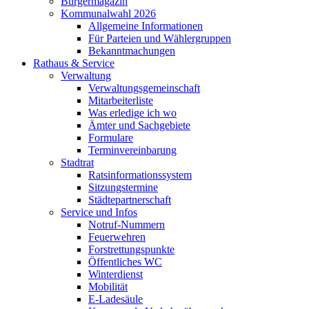
Bürgermagazin
Kommunalwahl 2026
Allgemeine Informationen
Für Parteien und Wählergruppen
Bekanntmachungen
Rathaus & Service
Verwaltung
Verwaltungsgemeinschaft
Mitarbeiterliste
Was erledige ich wo
Ämter und Sachgebiete
Formulare
Terminvereinbarung
Stadtrat
Ratsinformationssystem
Sitzungstermine
Städtepartnerschaft
Service und Infos
Notruf-Nummern
Feuerwehren
Forstrettungspunkte
Öffentliches WC
Winterdienst
Mobilität
E-Ladesäule