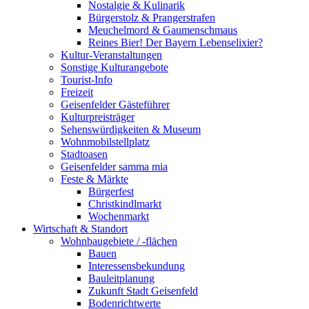
Nostalgie & Kulinarik
Bürgerstolz & Prangerstrafen
Meuchelmord & Gaumenschmaus
Reines Bier! Der Bayern Lebenselixier?
Kultur-Veranstaltungen
Sonstige Kulturangebote
Tourist-Info
Freizeit
Geisenfelder Gästeführer
Kulturpreisträger
Sehenswürdigkeiten & Museum
Wohnmobilstellplatz
Stadtoasen
Geisenfelder samma mia
Feste & Märkte
Bürgerfest
Christkindlmarkt
Wochenmarkt
Wirtschaft & Standort
Wohnbaugebiete / -flächen
Bauen
Interessensbekundung
Bauleitplanung
Zukunft Stadt Geisenfeld
Bodenrichtwerte