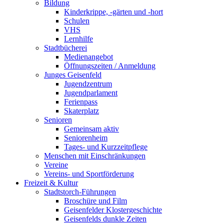
Bildung
Kinderkrippe, -gärten und -hort
Schulen
VHS
Lernhilfe
Stadtbücherei
Medienangebot
Öffnungszeiten / Anmeldung
Junges Geisenfeld
Jugendzentrum
Jugendparlament
Ferienpass
Skaterplatz
Senioren
Gemeinsam aktiv
Seniorenheim
Tages- und Kurzzeitpflege
Menschen mit Einschränkungen
Vereine
Vereins- und Sportförderung
Freizeit & Kultur
Stadtstorch-Führungen
Broschüre und Film
Geisenfelder Klostergeschichte
Geisenfelds dunkle Zeiten