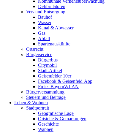
Kommunale Verkehrsüberwachung
Defibrillatoren
Ver- und Entsorgung
Bauhof
Wasser
Kanal & Abwasser
Gas
Abfall
Spartenauskünfte
Ortsrecht
Bürgerservice
Bürgerbus
Citymobil
Stadt-Artikel
Geisenfelder 10er
Facebook & Geisenfeld-App
Freies BayernWLAN
Bürgerversammlung
Steuern und Beiträge
Leben & Wohnen
Stadtportrait
Geografische Lage
Ortsteile & Gemarkungen
Geschichte
Wappen