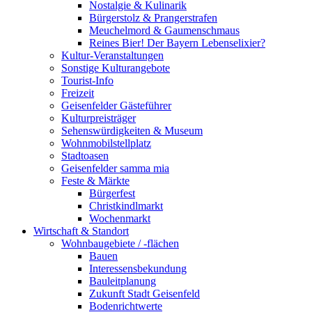
Nostalgie & Kulinarik
Bürgerstolz & Prangerstrafen
Meuchelmord & Gaumenschmaus
Reines Bier! Der Bayern Lebenselixier?
Kultur-Veranstaltungen
Sonstige Kulturangebote
Tourist-Info
Freizeit
Geisenfelder Gästeführer
Kulturpreisträger
Sehenswürdigkeiten & Museum
Wohnmobilstellplatz
Stadtoasen
Geisenfelder samma mia
Feste & Märkte
Bürgerfest
Christkindlmarkt
Wochenmarkt
Wirtschaft & Standort
Wohnbaugebiete / -flächen
Bauen
Interessensbekundung
Bauleitplanung
Zukunft Stadt Geisenfeld
Bodenrichtwerte