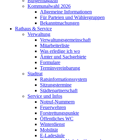
Bürgermagazin
Kommunalwahl 2026
Allgemeine Informationen
Für Parteien und Wählergruppen
Bekanntmachungen
Rathaus & Service
Verwaltung
Verwaltungsgemeinschaft
Mitarbeiterliste
Was erledige ich wo
Ämter und Sachgebiete
Formulare
Terminvereinbarung
Stadtrat
Ratsinformationssystem
Sitzungstermine
Städtepartnerschaft
Service und Infos
Notruf-Nummern
Feuerwehren
Forstrettungspunkte
Öffentliches WC
Winterdienst
Mobilität
E-Ladesäule