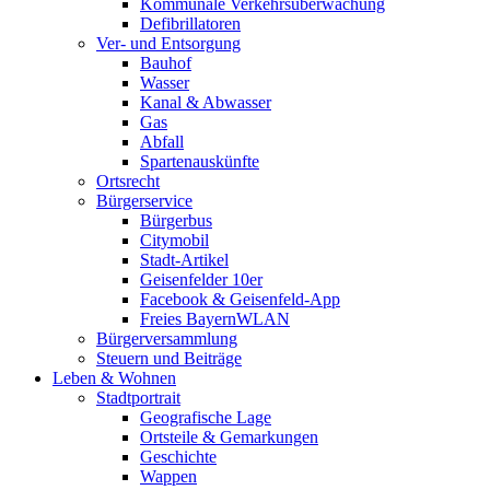
Kommunale Verkehrsüberwachung
Defibrillatoren
Ver- und Entsorgung
Bauhof
Wasser
Kanal & Abwasser
Gas
Abfall
Spartenauskünfte
Ortsrecht
Bürgerservice
Bürgerbus
Citymobil
Stadt-Artikel
Geisenfelder 10er
Facebook & Geisenfeld-App
Freies BayernWLAN
Bürgerversammlung
Steuern und Beiträge
Leben & Wohnen
Stadtportrait
Geografische Lage
Ortsteile & Gemarkungen
Geschichte
Wappen