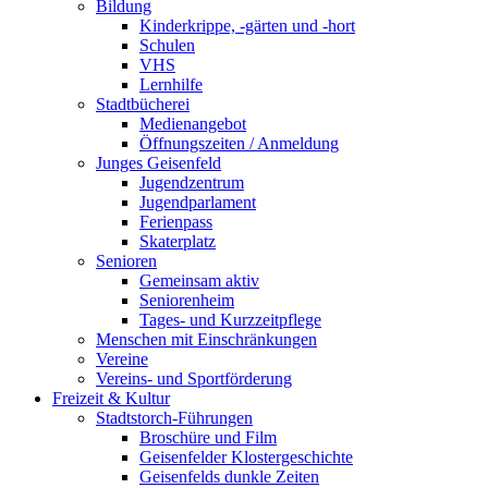
Bildung
Kinderkrippe, -gärten und -hort
Schulen
VHS
Lernhilfe
Stadtbücherei
Medienangebot
Öffnungszeiten / Anmeldung
Junges Geisenfeld
Jugendzentrum
Jugendparlament
Ferienpass
Skaterplatz
Senioren
Gemeinsam aktiv
Seniorenheim
Tages- und Kurzzeitpflege
Menschen mit Einschränkungen
Vereine
Vereins- und Sportförderung
Freizeit & Kultur
Stadtstorch-Führungen
Broschüre und Film
Geisenfelder Klostergeschichte
Geisenfelds dunkle Zeiten