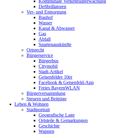
Kommunale Verkehrsüberwachung
Defibrillatoren
Ver- und Entsorgung
Bauhof
Wasser
Kanal & Abwasser
Gas
Abfall
Spartenauskünfte
Ortsrecht
Bürgerservice
Bürgerbus
Citymobil
Stadt-Artikel
Geisenfelder 10er
Facebook & Geisenfeld-App
Freies BayernWLAN
Bürgerversammlung
Steuern und Beiträge
Leben & Wohnen
Stadtportrait
Geografische Lage
Ortsteile & Gemarkungen
Geschichte
Wappen