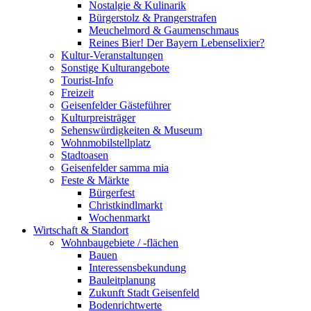
Nostalgie & Kulinarik
Bürgerstolz & Prangerstrafen
Meuchelmord & Gaumenschmaus
Reines Bier! Der Bayern Lebenselixier?
Kultur-Veranstaltungen
Sonstige Kulturangebote
Tourist-Info
Freizeit
Geisenfelder Gästeführer
Kulturpreisträger
Sehenswürdigkeiten & Museum
Wohnmobilstellplatz
Stadtoasen
Geisenfelder samma mia
Feste & Märkte
Bürgerfest
Christkindlmarkt
Wochenmarkt
Wirtschaft & Standort
Wohnbaugebiete / -flächen
Bauen
Interessensbekundung
Bauleitplanung
Zukunft Stadt Geisenfeld
Bodenrichtwerte