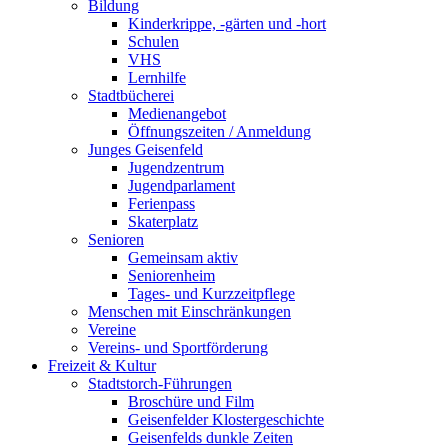
Bildung
Kinderkrippe, -gärten und -hort
Schulen
VHS
Lernhilfe
Stadtbücherei
Medienangebot
Öffnungszeiten / Anmeldung
Junges Geisenfeld
Jugendzentrum
Jugendparlament
Ferienpass
Skaterplatz
Senioren
Gemeinsam aktiv
Seniorenheim
Tages- und Kurzzeitpflege
Menschen mit Einschränkungen
Vereine
Vereins- und Sportförderung
Freizeit & Kultur
Stadtstorch-Führungen
Broschüre und Film
Geisenfelder Klostergeschichte
Geisenfelds dunkle Zeiten