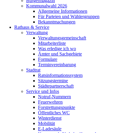
Bürgermagazin
Kommunalwahl 2026
Allgemeine Informationen
Für Parteien und Wählergruppen
Bekanntmachungen
Rathaus & Service
Verwaltung
Verwaltungsgemeinschaft
Mitarbeiterliste
Was erledige ich wo
Ämter und Sachgebiete
Formulare
Terminvereinbarung
Stadtrat
Ratsinformationssystem
Sitzungstermine
Städtepartnerschaft
Service und Infos
Notruf-Nummern
Feuerwehren
Forstrettungspunkte
Öffentliches WC
Winterdienst
Mobilität
E-Ladesäule