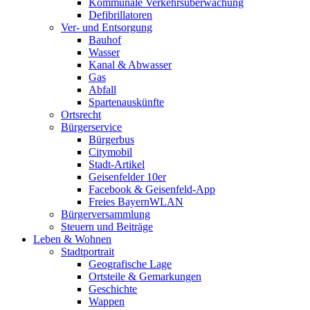
Kommunale Verkehrsüberwachung
Defibrillatoren
Ver- und Entsorgung
Bauhof
Wasser
Kanal & Abwasser
Gas
Abfall
Spartenauskünfte
Ortsrecht
Bürgerservice
Bürgerbus
Citymobil
Stadt-Artikel
Geisenfelder 10er
Facebook & Geisenfeld-App
Freies BayernWLAN
Bürgerversammlung
Steuern und Beiträge
Leben & Wohnen
Stadtportrait
Geografische Lage
Ortsteile & Gemarkungen
Geschichte
Wappen