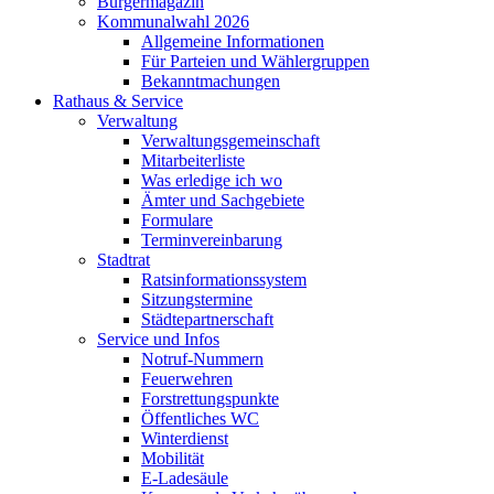
Bürgermagazin
Kommunalwahl 2026
Allgemeine Informationen
Für Parteien und Wählergruppen
Bekanntmachungen
Rathaus & Service
Verwaltung
Verwaltungsgemeinschaft
Mitarbeiterliste
Was erledige ich wo
Ämter und Sachgebiete
Formulare
Terminvereinbarung
Stadtrat
Ratsinformationssystem
Sitzungstermine
Städtepartnerschaft
Service und Infos
Notruf-Nummern
Feuerwehren
Forstrettungspunkte
Öffentliches WC
Winterdienst
Mobilität
E-Ladesäule