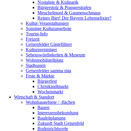
Nostalgie & Kulinarik
Bürgerstolz & Prangerstrafen
Meuchelmord & Gaumenschmaus
Reines Bier! Der Bayern Lebenselixier?
Kultur-Veranstaltungen
Sonstige Kulturangebote
Tourist-Info
Freizeit
Geisenfelder Gästeführer
Kulturpreisträger
Sehenswürdigkeiten & Museum
Wohnmobilstellplatz
Stadtoasen
Geisenfelder samma mia
Feste & Märkte
Bürgerfest
Christkindlmarkt
Wochenmarkt
Wirtschaft & Standort
Wohnbaugebiete / -flächen
Bauen
Interessensbekundung
Bauleitplanung
Zukunft Stadt Geisenfeld
Bodenrichtwerte