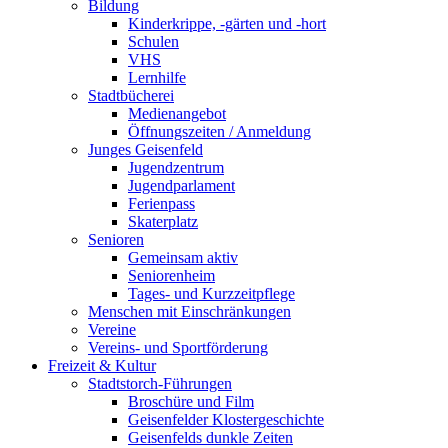
Bildung
Kinderkrippe, -gärten und -hort
Schulen
VHS
Lernhilfe
Stadtbücherei
Medienangebot
Öffnungszeiten / Anmeldung
Junges Geisenfeld
Jugendzentrum
Jugendparlament
Ferienpass
Skaterplatz
Senioren
Gemeinsam aktiv
Seniorenheim
Tages- und Kurzzeitpflege
Menschen mit Einschränkungen
Vereine
Vereins- und Sportförderung
Freizeit & Kultur
Stadtstorch-Führungen
Broschüre und Film
Geisenfelder Klostergeschichte
Geisenfelds dunkle Zeiten