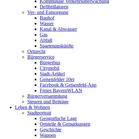
Kommunale Verkehrsüberwachung
Defibrillatoren
Ver- und Entsorgung
Bauhof
Wasser
Kanal & Abwasser
Gas
Abfall
Spartenauskünfte
Ortsrecht
Bürgerservice
Bürgerbus
Citymobil
Stadt-Artikel
Geisenfelder 10er
Facebook & Geisenfeld-App
Freies BayernWLAN
Bürgerversammlung
Steuern und Beiträge
Leben & Wohnen
Stadtportrait
Geografische Lage
Ortsteile & Gemarkungen
Geschichte
Wappen