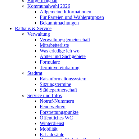
Bürgermagazin
Kommunalwahl 2026
Allgemeine Informationen
Für Parteien und Wählergruppen
Bekanntmachungen
Rathaus & Service
Verwaltung
Verwaltungsgemeinschaft
Mitarbeiterliste
Was erledige ich wo
Ämter und Sachgebiete
Formulare
Terminvereinbarung
Stadtrat
Ratsinformationssystem
Sitzungstermine
Städtepartnerschaft
Service und Infos
Notruf-Nummern
Feuerwehren
Forstrettungspunkte
Öffentliches WC
Winterdienst
Mobilität
E-Ladesäule