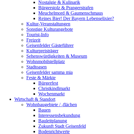
Nostalgie & Kulinarik
Bürgerstolz & Prangerstrafen
Meuchelmord & Gaumenschmaus
Reines Bier! Der Bayern Lebenselixier?
Kultur-Veranstaltungen
Sonstige Kulturangebote
Tourist-Info
Freizeit
Geisenfelder Gästeführer
Kulturpreisträger
Sehenswürdigkeiten & Museum
Wohnmobilstellplatz
Stadtoasen
Geisenfelder samma mia
Feste & Märkte
Bürgerfest
Christkindlmarkt
Wochenmarkt
Wirtschaft & Standort
Wohnbaugebiete / -flächen
Bauen
Interessensbekundung
Bauleitplanung
Zukunft Stadt Geisenfeld
Bodenrichtwerte