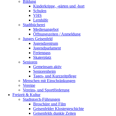
Bildung
Kinderkrippe, -gärten und -hort
Schulen
VHS
Lernhilfe
Stadtbücherei
Medienangebot
Öffnungszeiten / Anmeldung
Junges Geisenfeld
Jugendzentrum
Jugendparlament
Ferienpass
Skaterplatz
Senioren
Gemeinsam aktiv
Seniorenheim
Tages- und Kurzzeitpflege
Menschen mit Einschränkungen
Vereine
Vereins- und Sportförderung
Freizeit & Kultur
Stadtstorch-Führungen
Broschüre und Film
Geisenfelder Klostergeschichte
Geisenfelds dunkle Zeiten