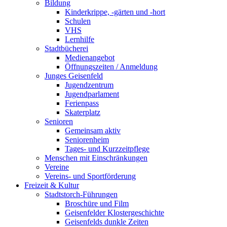
Bildung
Kinderkrippe, -gärten und -hort
Schulen
VHS
Lernhilfe
Stadtbücherei
Medienangebot
Öffnungszeiten / Anmeldung
Junges Geisenfeld
Jugendzentrum
Jugendparlament
Ferienpass
Skaterplatz
Senioren
Gemeinsam aktiv
Seniorenheim
Tages- und Kurzzeitpflege
Menschen mit Einschränkungen
Vereine
Vereins- und Sportförderung
Freizeit & Kultur
Stadtstorch-Führungen
Broschüre und Film
Geisenfelder Klostergeschichte
Geisenfelds dunkle Zeiten