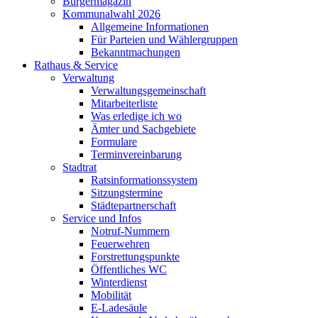
Bürgermagazin
Kommunalwahl 2026
Allgemeine Informationen
Für Parteien und Wählergruppen
Bekanntmachungen
Rathaus & Service
Verwaltung
Verwaltungsgemeinschaft
Mitarbeiterliste
Was erledige ich wo
Ämter und Sachgebiete
Formulare
Terminvereinbarung
Stadtrat
Ratsinformationssystem
Sitzungstermine
Städtepartnerschaft
Service und Infos
Notruf-Nummern
Feuerwehren
Forstrettungspunkte
Öffentliches WC
Winterdienst
Mobilität
E-Ladesäule