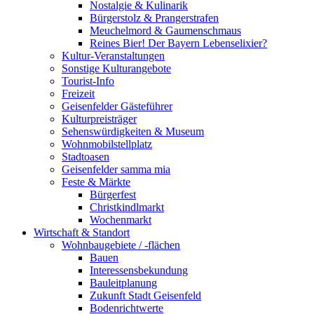
Nostalgie & Kulinarik
Bürgerstolz & Prangerstrafen
Meuchelmord & Gaumenschmaus
Reines Bier! Der Bayern Lebenselixier?
Kultur-Veranstaltungen
Sonstige Kulturangebote
Tourist-Info
Freizeit
Geisenfelder Gästeführer
Kulturpreisträger
Sehenswürdigkeiten & Museum
Wohnmobilstellplatz
Stadtoasen
Geisenfelder samma mia
Feste & Märkte
Bürgerfest
Christkindlmarkt
Wochenmarkt
Wirtschaft & Standort
Wohnbaugebiete / -flächen
Bauen
Interessensbekundung
Bauleitplanung
Zukunft Stadt Geisenfeld
Bodenrichtwerte