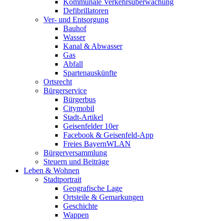
Kommunale Verkehrsüberwachung
Defibrillatoren
Ver- und Entsorgung
Bauhof
Wasser
Kanal & Abwasser
Gas
Abfall
Spartenauskünfte
Ortsrecht
Bürgerservice
Bürgerbus
Citymobil
Stadt-Artikel
Geisenfelder 10er
Facebook & Geisenfeld-App
Freies BayernWLAN
Bürgerversammlung
Steuern und Beiträge
Leben & Wohnen
Stadtportrait
Geografische Lage
Ortsteile & Gemarkungen
Geschichte
Wappen