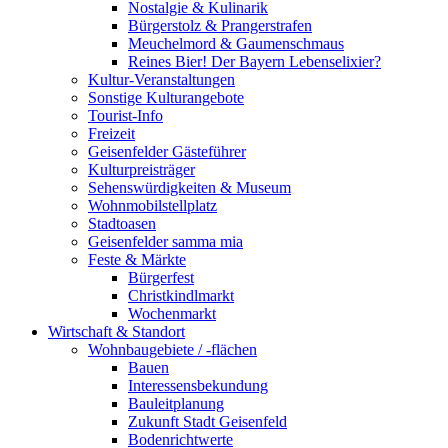
Nostalgie & Kulinarik
Bürgerstolz & Prangerstrafen
Meuchelmord & Gaumenschmaus
Reines Bier! Der Bayern Lebenselixier?
Kultur-Veranstaltungen
Sonstige Kulturangebote
Tourist-Info
Freizeit
Geisenfelder Gästeführer
Kulturpreisträger
Sehenswürdigkeiten & Museum
Wohnmobilstellplatz
Stadtoasen
Geisenfelder samma mia
Feste & Märkte
Bürgerfest
Christkindlmarkt
Wochenmarkt
Wirtschaft & Standort
Wohnbaugebiete / -flächen
Bauen
Interessensbekundung
Bauleitplanung
Zukunft Stadt Geisenfeld
Bodenrichtwerte