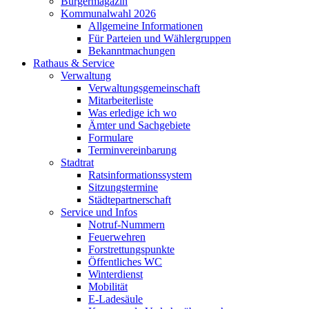
Bürgermagazin
Kommunalwahl 2026
Allgemeine Informationen
Für Parteien und Wählergruppen
Bekanntmachungen
Rathaus & Service
Verwaltung
Verwaltungsgemeinschaft
Mitarbeiterliste
Was erledige ich wo
Ämter und Sachgebiete
Formulare
Terminvereinbarung
Stadtrat
Ratsinformationssystem
Sitzungstermine
Städtepartnerschaft
Service und Infos
Notruf-Nummern
Feuerwehren
Forstrettungspunkte
Öffentliches WC
Winterdienst
Mobilität
E-Ladesäule