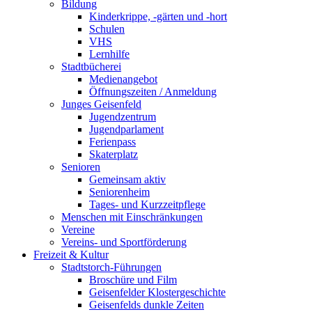
Bildung
Kinderkrippe, -gärten und -hort
Schulen
VHS
Lernhilfe
Stadtbücherei
Medienangebot
Öffnungszeiten / Anmeldung
Junges Geisenfeld
Jugendzentrum
Jugendparlament
Ferienpass
Skaterplatz
Senioren
Gemeinsam aktiv
Seniorenheim
Tages- und Kurzzeitpflege
Menschen mit Einschränkungen
Vereine
Vereins- und Sportförderung
Freizeit & Kultur
Stadtstorch-Führungen
Broschüre und Film
Geisenfelder Klostergeschichte
Geisenfelds dunkle Zeiten