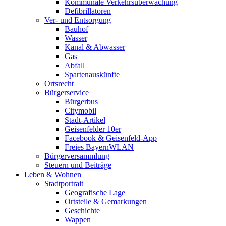
Kommunale Verkehrsüberwachung
Defibrillatoren
Ver- und Entsorgung
Bauhof
Wasser
Kanal & Abwasser
Gas
Abfall
Spartenauskünfte
Ortsrecht
Bürgerservice
Bürgerbus
Citymobil
Stadt-Artikel
Geisenfelder 10er
Facebook & Geisenfeld-App
Freies BayernWLAN
Bürgerversammlung
Steuern und Beiträge
Leben & Wohnen
Stadtportrait
Geografische Lage
Ortsteile & Gemarkungen
Geschichte
Wappen