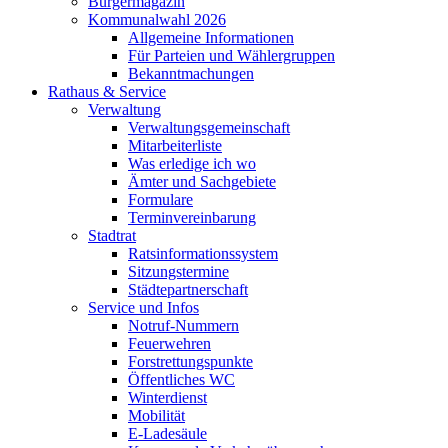
Bürgermagazin
Kommunalwahl 2026
Allgemeine Informationen
Für Parteien und Wählergruppen
Bekanntmachungen
Rathaus & Service
Verwaltung
Verwaltungsgemeinschaft
Mitarbeiterliste
Was erledige ich wo
Ämter und Sachgebiete
Formulare
Terminvereinbarung
Stadtrat
Ratsinformationssystem
Sitzungstermine
Städtepartnerschaft
Service und Infos
Notruf-Nummern
Feuerwehren
Forstrettungspunkte
Öffentliches WC
Winterdienst
Mobilität
E-Ladesäule