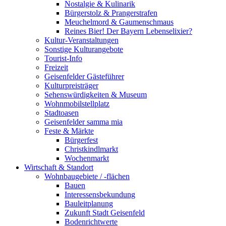
Nostalgie & Kulinarik
Bürgerstolz & Prangerstrafen
Meuchelmord & Gaumenschmaus
Reines Bier! Der Bayern Lebenselixier?
Kultur-Veranstaltungen
Sonstige Kulturangebote
Tourist-Info
Freizeit
Geisenfelder Gästeführer
Kulturpreisträger
Sehenswürdigkeiten & Museum
Wohnmobilstellplatz
Stadtoasen
Geisenfelder samma mia
Feste & Märkte
Bürgerfest
Christkindlmarkt
Wochenmarkt
Wirtschaft & Standort
Wohnbaugebiete / -flächen
Bauen
Interessensbekundung
Bauleitplanung
Zukunft Stadt Geisenfeld
Bodenrichtwerte