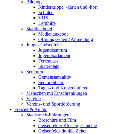
Bildung
Kinderkrippe, -gärten und -hort
Schulen
VHS
Lernhilfe
Stadtbücherei
Medienangebot
Öffnungszeiten / Anmeldung
Junges Geisenfeld
Jugendzentrum
Jugendparlament
Ferienpass
Skaterplatz
Senioren
Gemeinsam aktiv
Seniorenheim
Tages- und Kurzzeitpflege
Menschen mit Einschränkungen
Vereine
Vereins- und Sportförderung
Freizeit & Kultur
Stadtstorch-Führungen
Broschüre und Film
Geisenfelder Klostergeschichte
Geisenfelds dunkle Zeiten