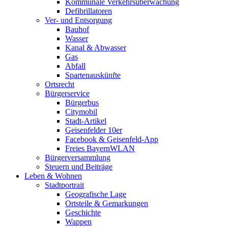
Kommunale Verkehrsüberwachung
Defibrillatoren
Ver- und Entsorgung
Bauhof
Wasser
Kanal & Abwasser
Gas
Abfall
Spartenauskünfte
Ortsrecht
Bürgerservice
Bürgerbus
Citymobil
Stadt-Artikel
Geisenfelder 10er
Facebook & Geisenfeld-App
Freies BayernWLAN
Bürgerversammlung
Steuern und Beiträge
Leben & Wohnen
Stadtportrait
Geografische Lage
Ortsteile & Gemarkungen
Geschichte
Wappen