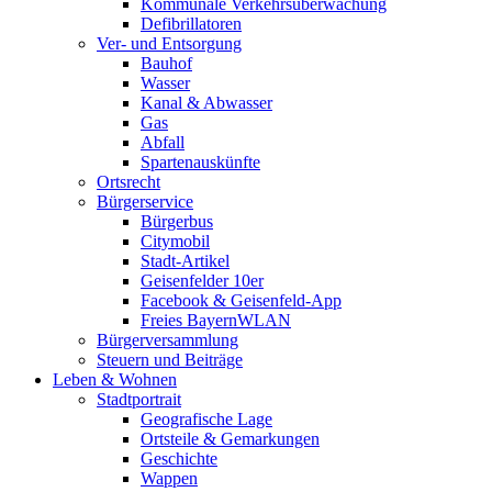
Kommunale Verkehrsüberwachung
Defibrillatoren
Ver- und Entsorgung
Bauhof
Wasser
Kanal & Abwasser
Gas
Abfall
Spartenauskünfte
Ortsrecht
Bürgerservice
Bürgerbus
Citymobil
Stadt-Artikel
Geisenfelder 10er
Facebook & Geisenfeld-App
Freies BayernWLAN
Bürgerversammlung
Steuern und Beiträge
Leben & Wohnen
Stadtportrait
Geografische Lage
Ortsteile & Gemarkungen
Geschichte
Wappen