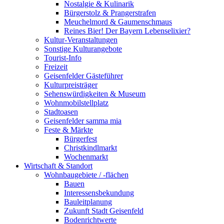
Nostalgie & Kulinarik
Bürgerstolz & Prangerstrafen
Meuchelmord & Gaumenschmaus
Reines Bier! Der Bayern Lebenselixier?
Kultur-Veranstaltungen
Sonstige Kulturangebote
Tourist-Info
Freizeit
Geisenfelder Gästeführer
Kulturpreisträger
Sehenswürdigkeiten & Museum
Wohnmobilstellplatz
Stadtoasen
Geisenfelder samma mia
Feste & Märkte
Bürgerfest
Christkindlmarkt
Wochenmarkt
Wirtschaft & Standort
Wohnbaugebiete / -flächen
Bauen
Interessensbekundung
Bauleitplanung
Zukunft Stadt Geisenfeld
Bodenrichtwerte