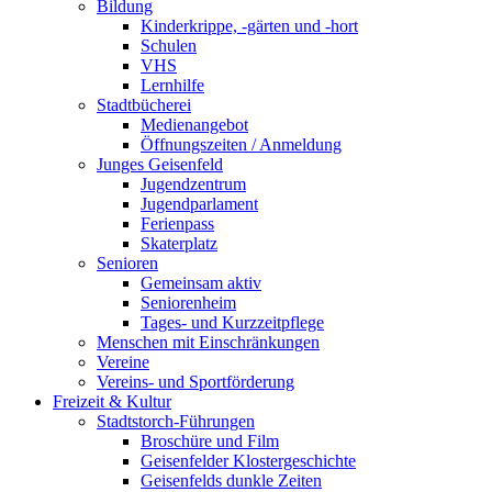
Bildung
Kinderkrippe, -gärten und -hort
Schulen
VHS
Lernhilfe
Stadtbücherei
Medienangebot
Öffnungszeiten / Anmeldung
Junges Geisenfeld
Jugendzentrum
Jugendparlament
Ferienpass
Skaterplatz
Senioren
Gemeinsam aktiv
Seniorenheim
Tages- und Kurzzeitpflege
Menschen mit Einschränkungen
Vereine
Vereins- und Sportförderung
Freizeit & Kultur
Stadtstorch-Führungen
Broschüre und Film
Geisenfelder Klostergeschichte
Geisenfelds dunkle Zeiten