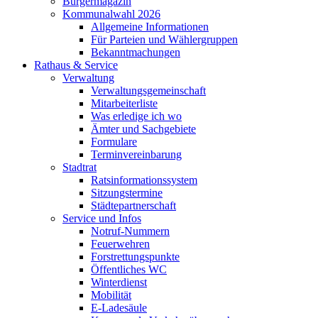
Bürgermagazin
Kommunalwahl 2026
Allgemeine Informationen
Für Parteien und Wählergruppen
Bekanntmachungen
Rathaus & Service
Verwaltung
Verwaltungsgemeinschaft
Mitarbeiterliste
Was erledige ich wo
Ämter und Sachgebiete
Formulare
Terminvereinbarung
Stadtrat
Ratsinformationssystem
Sitzungstermine
Städtepartnerschaft
Service und Infos
Notruf-Nummern
Feuerwehren
Forstrettungspunkte
Öffentliches WC
Winterdienst
Mobilität
E-Ladesäule