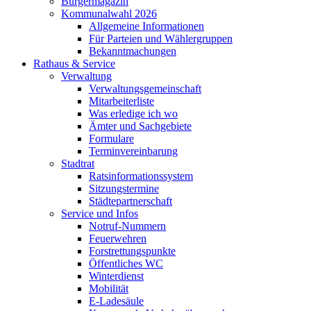
Bürgermagazin
Kommunalwahl 2026
Allgemeine Informationen
Für Parteien und Wählergruppen
Bekanntmachungen
Rathaus & Service
Verwaltung
Verwaltungsgemeinschaft
Mitarbeiterliste
Was erledige ich wo
Ämter und Sachgebiete
Formulare
Terminvereinbarung
Stadtrat
Ratsinformationssystem
Sitzungstermine
Städtepartnerschaft
Service und Infos
Notruf-Nummern
Feuerwehren
Forstrettungspunkte
Öffentliches WC
Winterdienst
Mobilität
E-Ladesäule