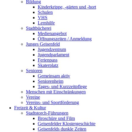
Bildung
Kinderkrippe, -gärten und -hort
Schulen
VHS
Lernhilfe
Stadtbücherei
Medienangebot
Öffnungszeiten / Anmeldung
Junges Geisenfeld
Jugendzentrum
Jugendparlament
Ferienpass
Skaterplatz
Senioren
Gemeinsam aktiv
Seniorenheim
Tages- und Kurzzeitpflege
Menschen mit Einschränkungen
Vereine
Vereins- und Sportförderung
Freizeit & Kultur
Stadtstorch-Führungen
Broschüre und Film
Geisenfelder Klostergeschichte
Geisenfelds dunkle Zeiten