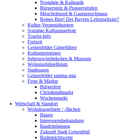
Nostalgie & Kulinarik
Bürgerstolz & Prangerstrafen
Meuchelmord & Gaumenschmaus
Reines Bier! Der Bayern Lebenselixier?
Kultur-Veranstaltungen
Sonstige Kulturangebote
Tourist-Info
Freizeit
Geisenfelder Gästeführer
Kulturpreisträger
Sehenswürdigkeiten & Museum
Wohnmobilstellplatz
Stadtoasen
Geisenfelder samma mia
Feste & Märkte
Bürgerfest
Christkindlmarkt
Wochenmarkt
Wirtschaft & Standort
Wohnbaugebiete / -flächen
Bauen
Interessensbekundung
Bauleitplanung
Zukunft Stadt Geisenfeld
Bodenrichtwerte