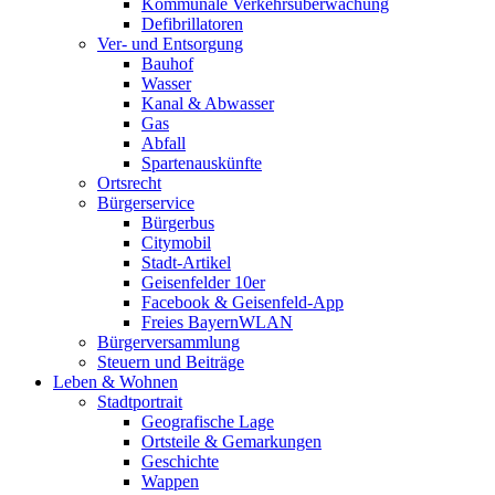
Kommunale Verkehrsüberwachung
Defibrillatoren
Ver- und Entsorgung
Bauhof
Wasser
Kanal & Abwasser
Gas
Abfall
Spartenauskünfte
Ortsrecht
Bürgerservice
Bürgerbus
Citymobil
Stadt-Artikel
Geisenfelder 10er
Facebook & Geisenfeld-App
Freies BayernWLAN
Bürgerversammlung
Steuern und Beiträge
Leben & Wohnen
Stadtportrait
Geografische Lage
Ortsteile & Gemarkungen
Geschichte
Wappen