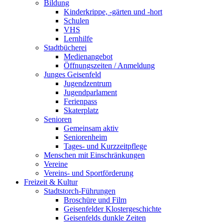
Bildung
Kinderkrippe, -gärten und -hort
Schulen
VHS
Lernhilfe
Stadtbücherei
Medienangebot
Öffnungszeiten / Anmeldung
Junges Geisenfeld
Jugendzentrum
Jugendparlament
Ferienpass
Skaterplatz
Senioren
Gemeinsam aktiv
Seniorenheim
Tages- und Kurzzeitpflege
Menschen mit Einschränkungen
Vereine
Vereins- und Sportförderung
Freizeit & Kultur
Stadtstorch-Führungen
Broschüre und Film
Geisenfelder Klostergeschichte
Geisenfelds dunkle Zeiten