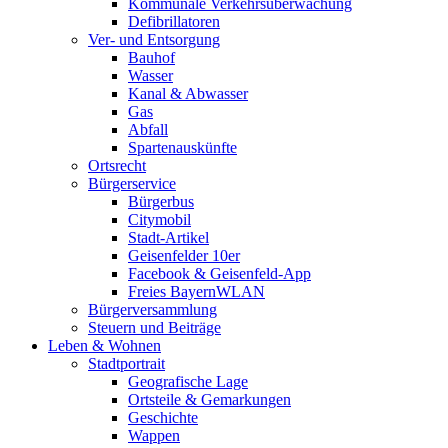
Kommunale Verkehrsüberwachung
Defibrillatoren
Ver- und Entsorgung
Bauhof
Wasser
Kanal & Abwasser
Gas
Abfall
Spartenauskünfte
Ortsrecht
Bürgerservice
Bürgerbus
Citymobil
Stadt-Artikel
Geisenfelder 10er
Facebook & Geisenfeld-App
Freies BayernWLAN
Bürgerversammlung
Steuern und Beiträge
Leben & Wohnen
Stadtportrait
Geografische Lage
Ortsteile & Gemarkungen
Geschichte
Wappen