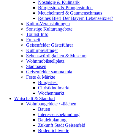
Nostalgie & Kulinarik
Bürgerstolz & Prangerstrafen
Meuchelmord & Gaumenschmaus
Reines Bier! Der Bayern Lebenselixier?
Kultur-Veranstaltungen
Sonstige Kulturangebote
Tourist-Info
Freizeit
Geisenfelder Gästeführer
Kulturpreisträger
Sehenswürdigkeiten & Museum
Wohnmobilstellplatz
Stadtoasen
Geisenfelder samma mia
Feste & Märkte
Bürgerfest
Christkindlmarkt
Wochenmarkt
Wirtschaft & Standort
Wohnbaugebiete / -flächen
Bauen
Interessensbekundung
Bauleitplanung
Zukunft Stadt Geisenfeld
Bodenrichtwerte