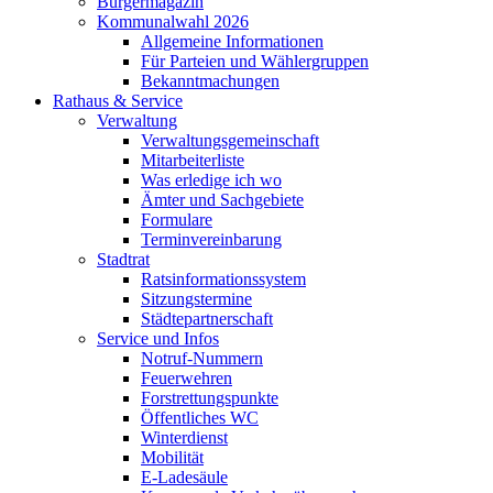
Bürgermagazin
Kommunalwahl 2026
Allgemeine Informationen
Für Parteien und Wählergruppen
Bekanntmachungen
Rathaus & Service
Verwaltung
Verwaltungsgemeinschaft
Mitarbeiterliste
Was erledige ich wo
Ämter und Sachgebiete
Formulare
Terminvereinbarung
Stadtrat
Ratsinformationssystem
Sitzungstermine
Städtepartnerschaft
Service und Infos
Notruf-Nummern
Feuerwehren
Forstrettungspunkte
Öffentliches WC
Winterdienst
Mobilität
E-Ladesäule