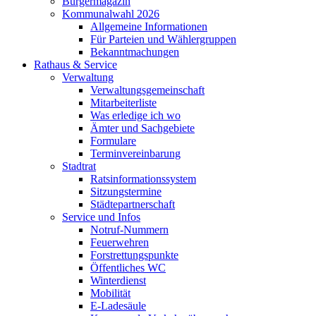
Bürgermagazin
Kommunalwahl 2026
Allgemeine Informationen
Für Parteien und Wählergruppen
Bekanntmachungen
Rathaus & Service
Verwaltung
Verwaltungsgemeinschaft
Mitarbeiterliste
Was erledige ich wo
Ämter und Sachgebiete
Formulare
Terminvereinbarung
Stadtrat
Ratsinformationssystem
Sitzungstermine
Städtepartnerschaft
Service und Infos
Notruf-Nummern
Feuerwehren
Forstrettungspunkte
Öffentliches WC
Winterdienst
Mobilität
E-Ladesäule