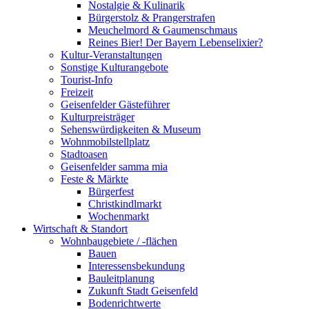
Nostalgie & Kulinarik
Bürgerstolz & Prangerstrafen
Meuchelmord & Gaumenschmaus
Reines Bier! Der Bayern Lebenselixier?
Kultur-Veranstaltungen
Sonstige Kulturangebote
Tourist-Info
Freizeit
Geisenfelder Gästeführer
Kulturpreisträger
Sehenswürdigkeiten & Museum
Wohnmobilstellplatz
Stadtoasen
Geisenfelder samma mia
Feste & Märkte
Bürgerfest
Christkindlmarkt
Wochenmarkt
Wirtschaft & Standort
Wohnbaugebiete / -flächen
Bauen
Interessensbekundung
Bauleitplanung
Zukunft Stadt Geisenfeld
Bodenrichtwerte