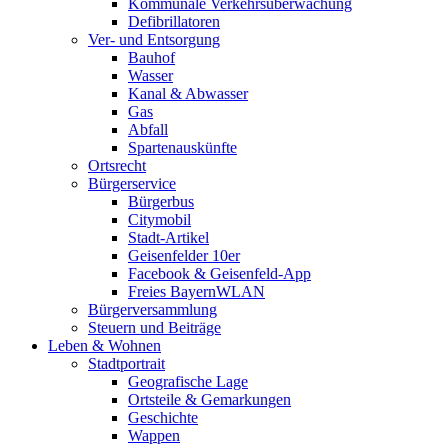
Kommunale Verkehrsüberwachung
Defibrillatoren
Ver- und Entsorgung
Bauhof
Wasser
Kanal & Abwasser
Gas
Abfall
Spartenauskünfte
Ortsrecht
Bürgerservice
Bürgerbus
Citymobil
Stadt-Artikel
Geisenfelder 10er
Facebook & Geisenfeld-App
Freies BayernWLAN
Bürgerversammlung
Steuern und Beiträge
Leben & Wohnen
Stadtportrait
Geografische Lage
Ortsteile & Gemarkungen
Geschichte
Wappen