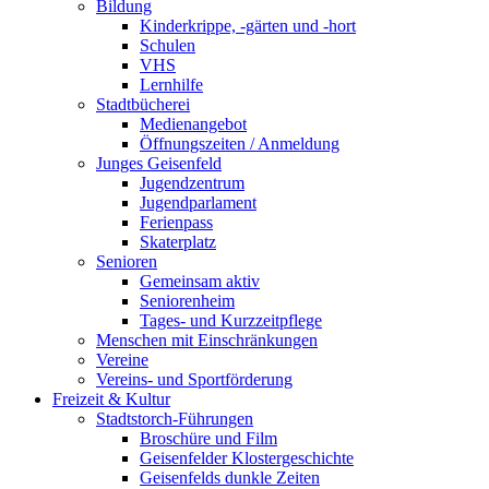
Bildung
Kinderkrippe, -gärten und -hort
Schulen
VHS
Lernhilfe
Stadtbücherei
Medienangebot
Öffnungszeiten / Anmeldung
Junges Geisenfeld
Jugendzentrum
Jugendparlament
Ferienpass
Skaterplatz
Senioren
Gemeinsam aktiv
Seniorenheim
Tages- und Kurzzeitpflege
Menschen mit Einschränkungen
Vereine
Vereins- und Sportförderung
Freizeit & Kultur
Stadtstorch-Führungen
Broschüre und Film
Geisenfelder Klostergeschichte
Geisenfelds dunkle Zeiten