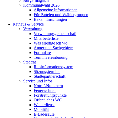
Bürgermagazin
Kommunalwahl 2026
Allgemeine Informationen
Für Parteien und Wählergruppen
Bekanntmachungen
Rathaus & Service
Verwaltung
Verwaltungsgemeinschaft
Mitarbeiterliste
Was erledige ich wo
Ämter und Sachgebiete
Formulare
Terminvereinbarung
Stadtrat
Ratsinformationssystem
Sitzungstermine
Städtepartnerschaft
Service und Infos
Notruf-Nummern
Feuerwehren
Forstrettungspunkte
Öffentliches WC
Winterdienst
Mobilität
E-Ladesäule