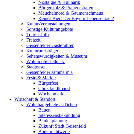
Nostalgie & Kulinarik
Bürgerstolz & Prangerstrafen
Meuchelmord & Gaumenschmaus
Reines Bier! Der Bayern Lebenselixier?
Kultur-Veranstaltungen
Sonstige Kulturangebote
Tourist-Info
Freizeit
Geisenfelder Gästeführer
Kulturpreisträger
Sehenswürdigkeiten & Museum
Wohnmobilstellplatz
Stadtoasen
Geisenfelder samma mia
Feste & Märkte
Bürgerfest
Christkindlmarkt
Wochenmarkt
Wirtschaft & Standort
Wohnbaugebiete / -flächen
Bauen
Interessensbekundung
Bauleitplanung
Zukunft Stadt Geisenfeld
Bodenrichtwerte