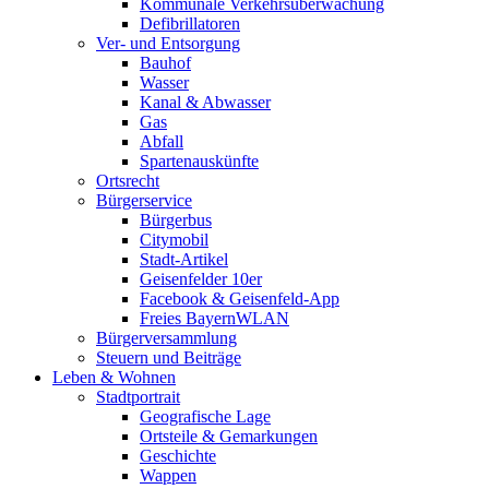
Kommunale Verkehrsüberwachung
Defibrillatoren
Ver- und Entsorgung
Bauhof
Wasser
Kanal & Abwasser
Gas
Abfall
Spartenauskünfte
Ortsrecht
Bürgerservice
Bürgerbus
Citymobil
Stadt-Artikel
Geisenfelder 10er
Facebook & Geisenfeld-App
Freies BayernWLAN
Bürgerversammlung
Steuern und Beiträge
Leben & Wohnen
Stadtportrait
Geografische Lage
Ortsteile & Gemarkungen
Geschichte
Wappen