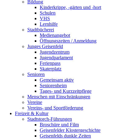
Bildung
Kinderkrippe, -gärten und -hort
Schulen
VHS
Lernhilfe
Stadtbücherei
Medienangebot
Öffnungszeiten / Anmeldung
Junges Geisenfeld
Jugendzentrum
Jugendparlament
Ferienpass
Skaterplatz
Senioren
Gemeinsam aktiv
Seniorenheim
Tages- und Kurzzeitpflege
Menschen mit Einschränkungen
Vereine
Vereins- und Sportförderung
Freizeit & Kultur
Stadtstorch-Führungen
Broschüre und Film
Geisenfelder Klostergeschichte
Geisenfelds dunkle Zeiten