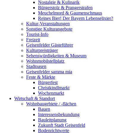
Nostalgie & Kulinarik
Bürgerstolz & Prangerstrafen
Meuchelmord & Gaumenschmaus
Reines Bier! Der Bayern Lebenselixier?
Kultur-Veranstaltungen
Sonstige Kulturangebote
Tourist-Info
Freizeit
Geisenfelder Gästeführer
Kulturpreisträger
Sehenswürdigkeiten & Museum
Wohnmobilstellplatz
Stadtoasen
Geisenfelder samma mia
Feste & Märkte
Bürgerfest
Christkindlmarkt
Wochenmarkt
Wirtschaft & Standort
Wohnbaugebiete / -flächen
Bauen
Interessensbekundung
Bauleitplanung
Zukunft Stadt Geisenfeld
Bodenrichtwerte