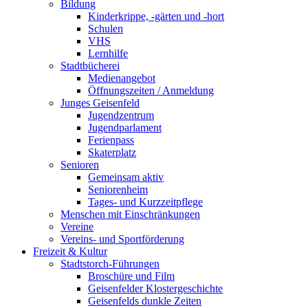
Bildung
Kinderkrippe, -gärten und -hort
Schulen
VHS
Lernhilfe
Stadtbücherei
Medienangebot
Öffnungszeiten / Anmeldung
Junges Geisenfeld
Jugendzentrum
Jugendparlament
Ferienpass
Skaterplatz
Senioren
Gemeinsam aktiv
Seniorenheim
Tages- und Kurzzeitpflege
Menschen mit Einschränkungen
Vereine
Vereins- und Sportförderung
Freizeit & Kultur
Stadtstorch-Führungen
Broschüre und Film
Geisenfelder Klostergeschichte
Geisenfelds dunkle Zeiten