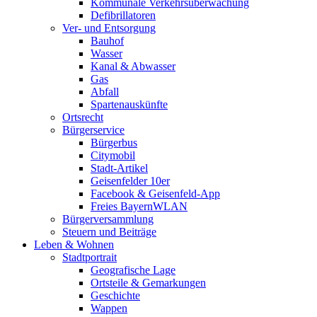
Kommunale Verkehrsüberwachung
Defibrillatoren
Ver- und Entsorgung
Bauhof
Wasser
Kanal & Abwasser
Gas
Abfall
Spartenauskünfte
Ortsrecht
Bürgerservice
Bürgerbus
Citymobil
Stadt-Artikel
Geisenfelder 10er
Facebook & Geisenfeld-App
Freies BayernWLAN
Bürgerversammlung
Steuern und Beiträge
Leben & Wohnen
Stadtportrait
Geografische Lage
Ortsteile & Gemarkungen
Geschichte
Wappen