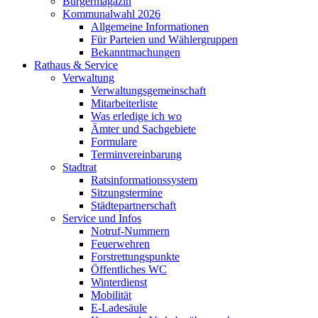
Bürgermagazin
Kommunalwahl 2026
Allgemeine Informationen
Für Parteien und Wählergruppen
Bekanntmachungen
Rathaus & Service
Verwaltung
Verwaltungsgemeinschaft
Mitarbeiterliste
Was erledige ich wo
Ämter und Sachgebiete
Formulare
Terminvereinbarung
Stadtrat
Ratsinformationssystem
Sitzungstermine
Städtepartnerschaft
Service und Infos
Notruf-Nummern
Feuerwehren
Forstrettungspunkte
Öffentliches WC
Winterdienst
Mobilität
E-Ladesäule