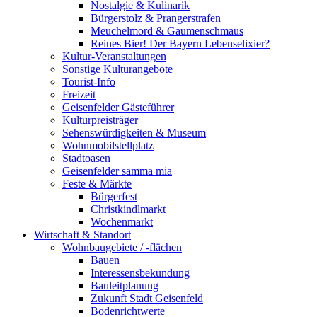
Nostalgie & Kulinarik
Bürgerstolz & Prangerstrafen
Meuchelmord & Gaumenschmaus
Reines Bier! Der Bayern Lebenselixier?
Kultur-Veranstaltungen
Sonstige Kulturangebote
Tourist-Info
Freizeit
Geisenfelder Gästeführer
Kulturpreisträger
Sehenswürdigkeiten & Museum
Wohnmobilstellplatz
Stadtoasen
Geisenfelder samma mia
Feste & Märkte
Bürgerfest
Christkindlmarkt
Wochenmarkt
Wirtschaft & Standort
Wohnbaugebiete / -flächen
Bauen
Interessensbekundung
Bauleitplanung
Zukunft Stadt Geisenfeld
Bodenrichtwerte