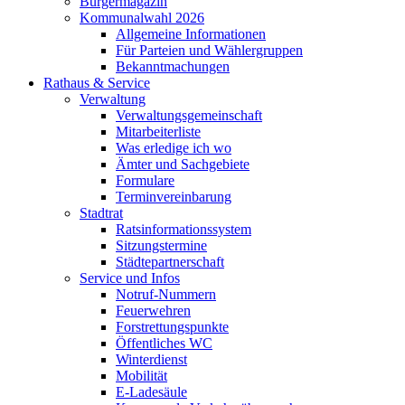
Bürgermagazin
Kommunalwahl 2026
Allgemeine Informationen
Für Parteien und Wählergruppen
Bekanntmachungen
Rathaus & Service
Verwaltung
Verwaltungsgemeinschaft
Mitarbeiterliste
Was erledige ich wo
Ämter und Sachgebiete
Formulare
Terminvereinbarung
Stadtrat
Ratsinformationssystem
Sitzungstermine
Städtepartnerschaft
Service und Infos
Notruf-Nummern
Feuerwehren
Forstrettungspunkte
Öffentliches WC
Winterdienst
Mobilität
E-Ladesäule