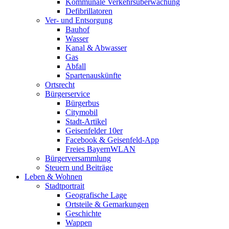
Kommunale Verkehrsüberwachung
Defibrillatoren
Ver- und Entsorgung
Bauhof
Wasser
Kanal & Abwasser
Gas
Abfall
Spartenauskünfte
Ortsrecht
Bürgerservice
Bürgerbus
Citymobil
Stadt-Artikel
Geisenfelder 10er
Facebook & Geisenfeld-App
Freies BayernWLAN
Bürgerversammlung
Steuern und Beiträge
Leben & Wohnen
Stadtportrait
Geografische Lage
Ortsteile & Gemarkungen
Geschichte
Wappen