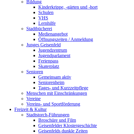
Bildung
Kinderkrippe, -gärten und -hort
Schulen
VHS
Lernhilfe
Stadtbücherei
Medienangebot
Öffnungszeiten / Anmeldung
Junges Geisenfeld
Jugendzentrum
Jugendparlament
Ferienpass
Skaterplatz
Senioren
Gemeinsam aktiv
Seniorenheim
Tages- und Kurzzeitpflege
Menschen mit Einschränkungen
Vereine
Vereins- und Sportförderung
Freizeit & Kultur
Stadtstorch-Führungen
Broschüre und Film
Geisenfelder Klostergeschichte
Geisenfelds dunkle Zeiten