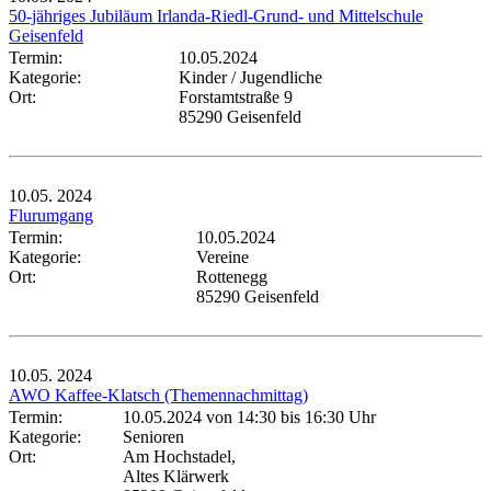
50-jähriges Jubiläum Irlanda-Riedl-Grund- und Mittelschule
Geisenfeld
Termin:
10.05.2024
Kategorie:
Kinder / Jugendliche
Ort:
Forstamtstraße 9
85290 Geisenfeld
10.05.
2024
Flurumgang
Termin:
10.05.2024
Kategorie:
Vereine
Ort:
Rottenegg
85290 Geisenfeld
10.05.
2024
AWO Kaffee-Klatsch (Themennachmittag)
Termin:
10.05.2024 von 14:30
bis 16:30 Uhr
Kategorie:
Senioren
Ort:
Am Hochstadel,
Altes Klärwerk