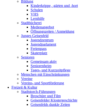
Bildung
Kinderkrippe, -gärten und -hort
Schulen
VHS
Lernhilfe
Stadtbücherei
Medienangebot
Öffnungszeiten / Anmeldung
Junges Geisenfeld
Jugendzentrum
Jugendparlament
Ferienpass
Skaterplatz
Senioren
Gemeinsam aktiv
Seniorenheim
Tages- und Kurzzeitpflege
Menschen mit Einschränkungen
Vereine
Vereins- und Sportförderung
Freizeit & Kultur
Stadtstorch-Führungen
Broschüre und Film
Geisenfelder Klostergeschichte
Geisenfelds dunkle Zeiten