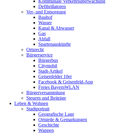
Kommunale Verkehrsüberwachung
Defibrillatoren
Ver- und Entsorgung
Bauhof
Wasser
Kanal & Abwasser
Gas
Abfall
Spartenauskünfte
Ortsrecht
Bürgerservice
Bürgerbus
Citymobil
Stadt-Artikel
Geisenfelder 10er
Facebook & Geisenfeld-App
Freies BayernWLAN
Bürgerversammlung
Steuern und Beiträge
Leben & Wohnen
Stadtportrait
Geografische Lage
Ortsteile & Gemarkungen
Geschichte
Wappen