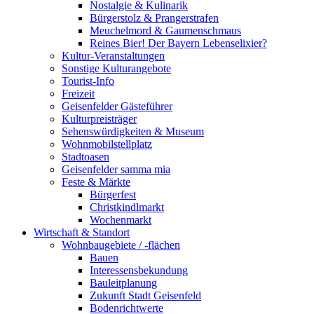
Nostalgie & Kulinarik
Bürgerstolz & Prangerstrafen
Meuchelmord & Gaumenschmaus
Reines Bier! Der Bayern Lebenselixier?
Kultur-Veranstaltungen
Sonstige Kulturangebote
Tourist-Info
Freizeit
Geisenfelder Gästeführer
Kulturpreisträger
Sehenswürdigkeiten & Museum
Wohnmobilstellplatz
Stadtoasen
Geisenfelder samma mia
Feste & Märkte
Bürgerfest
Christkindlmarkt
Wochenmarkt
Wirtschaft & Standort
Wohnbaugebiete / -flächen
Bauen
Interessensbekundung
Bauleitplanung
Zukunft Stadt Geisenfeld
Bodenrichtwerte