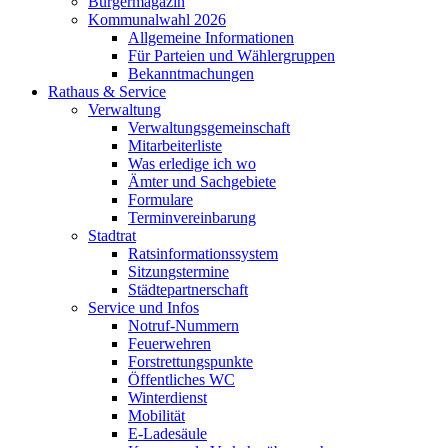
Bürgermagazin
Kommunalwahl 2026
Allgemeine Informationen
Für Parteien und Wählergruppen
Bekanntmachungen
Rathaus & Service
Verwaltung
Verwaltungsgemeinschaft
Mitarbeiterliste
Was erledige ich wo
Ämter und Sachgebiete
Formulare
Terminvereinbarung
Stadtrat
Ratsinformationssystem
Sitzungstermine
Städtepartnerschaft
Service und Infos
Notruf-Nummern
Feuerwehren
Forstrettungspunkte
Öffentliches WC
Winterdienst
Mobilität
E-Ladesäule