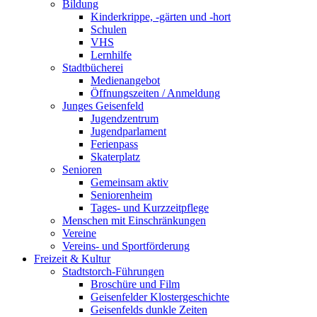
Bildung
Kinderkrippe, -gärten und -hort
Schulen
VHS
Lernhilfe
Stadtbücherei
Medienangebot
Öffnungszeiten / Anmeldung
Junges Geisenfeld
Jugendzentrum
Jugendparlament
Ferienpass
Skaterplatz
Senioren
Gemeinsam aktiv
Seniorenheim
Tages- und Kurzzeitpflege
Menschen mit Einschränkungen
Vereine
Vereins- und Sportförderung
Freizeit & Kultur
Stadtstorch-Führungen
Broschüre und Film
Geisenfelder Klostergeschichte
Geisenfelds dunkle Zeiten