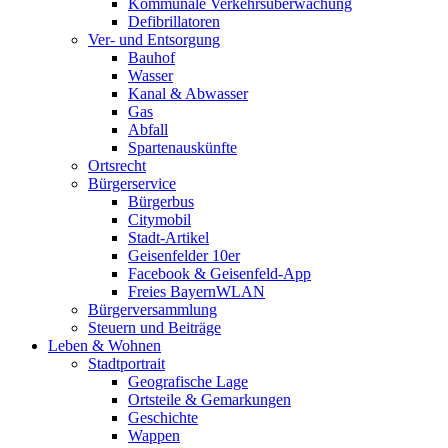
Kommunale Verkehrsüberwachung
Defibrillatoren
Ver- und Entsorgung
Bauhof
Wasser
Kanal & Abwasser
Gas
Abfall
Spartenauskünfte
Ortsrecht
Bürgerservice
Bürgerbus
Citymobil
Stadt-Artikel
Geisenfelder 10er
Facebook & Geisenfeld-App
Freies BayernWLAN
Bürgerversammlung
Steuern und Beiträge
Leben & Wohnen
Stadtportrait
Geografische Lage
Ortsteile & Gemarkungen
Geschichte
Wappen