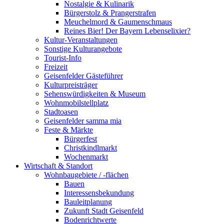
Nostalgie & Kulinarik
Bürgerstolz & Prangerstrafen
Meuchelmord & Gaumenschmaus
Reines Bier! Der Bayern Lebenselixier?
Kultur-Veranstaltungen
Sonstige Kulturangebote
Tourist-Info
Freizeit
Geisenfelder Gästeführer
Kulturpreisträger
Sehenswürdigkeiten & Museum
Wohnmobilstellplatz
Stadtoasen
Geisenfelder samma mia
Feste & Märkte
Bürgerfest
Christkindlmarkt
Wochenmarkt
Wirtschaft & Standort
Wohnbaugebiete / -flächen
Bauen
Interessensbekundung
Bauleitplanung
Zukunft Stadt Geisenfeld
Bodenrichtwerte