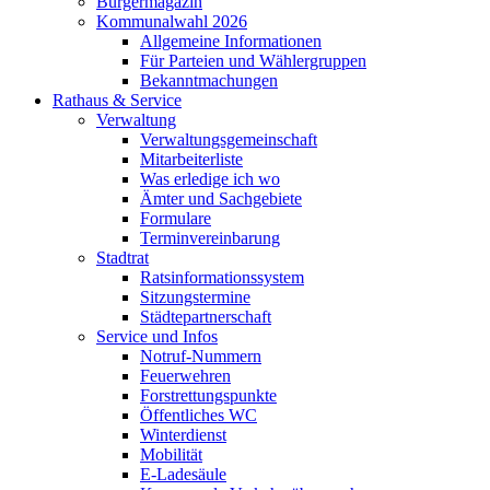
Bürgermagazin
Kommunalwahl 2026
Allgemeine Informationen
Für Parteien und Wählergruppen
Bekanntmachungen
Rathaus & Service
Verwaltung
Verwaltungsgemeinschaft
Mitarbeiterliste
Was erledige ich wo
Ämter und Sachgebiete
Formulare
Terminvereinbarung
Stadtrat
Ratsinformationssystem
Sitzungstermine
Städtepartnerschaft
Service und Infos
Notruf-Nummern
Feuerwehren
Forstrettungspunkte
Öffentliches WC
Winterdienst
Mobilität
E-Ladesäule