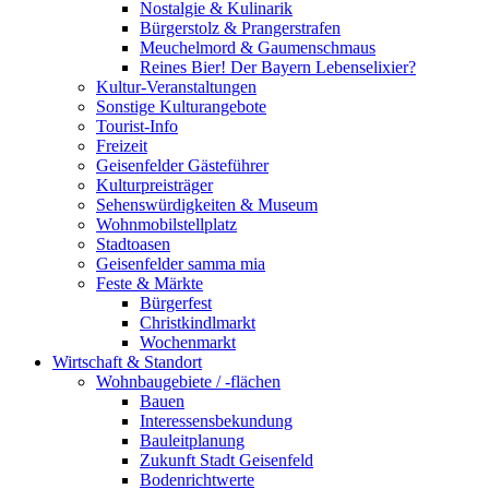
Nostalgie & Kulinarik
Bürgerstolz & Prangerstrafen
Meuchelmord & Gaumenschmaus
Reines Bier! Der Bayern Lebenselixier?
Kultur-Veranstaltungen
Sonstige Kulturangebote
Tourist-Info
Freizeit
Geisenfelder Gästeführer
Kulturpreisträger
Sehenswürdigkeiten & Museum
Wohnmobilstellplatz
Stadtoasen
Geisenfelder samma mia
Feste & Märkte
Bürgerfest
Christkindlmarkt
Wochenmarkt
Wirtschaft & Standort
Wohnbaugebiete / -flächen
Bauen
Interessensbekundung
Bauleitplanung
Zukunft Stadt Geisenfeld
Bodenrichtwerte