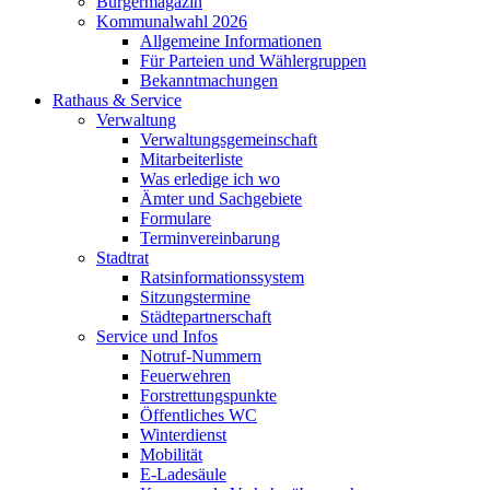
Bürgermagazin
Kommunalwahl 2026
Allgemeine Informationen
Für Parteien und Wählergruppen
Bekanntmachungen
Rathaus & Service
Verwaltung
Verwaltungsgemeinschaft
Mitarbeiterliste
Was erledige ich wo
Ämter und Sachgebiete
Formulare
Terminvereinbarung
Stadtrat
Ratsinformationssystem
Sitzungstermine
Städtepartnerschaft
Service und Infos
Notruf-Nummern
Feuerwehren
Forstrettungspunkte
Öffentliches WC
Winterdienst
Mobilität
E-Ladesäule