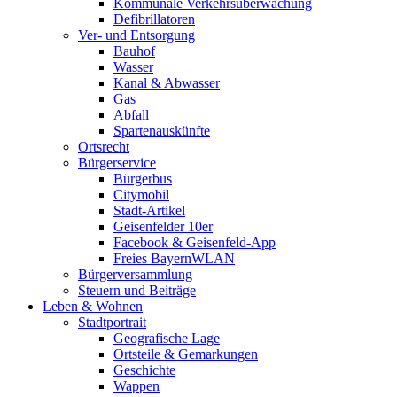
Kommunale Verkehrsüberwachung
Defibrillatoren
Ver- und Entsorgung
Bauhof
Wasser
Kanal & Abwasser
Gas
Abfall
Spartenauskünfte
Ortsrecht
Bürgerservice
Bürgerbus
Citymobil
Stadt-Artikel
Geisenfelder 10er
Facebook & Geisenfeld-App
Freies BayernWLAN
Bürgerversammlung
Steuern und Beiträge
Leben & Wohnen
Stadtportrait
Geografische Lage
Ortsteile & Gemarkungen
Geschichte
Wappen