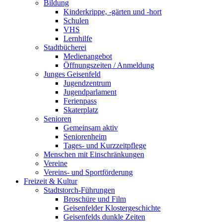
Bildung
Kinderkrippe, -gärten und -hort
Schulen
VHS
Lernhilfe
Stadtbücherei
Medienangebot
Öffnungszeiten / Anmeldung
Junges Geisenfeld
Jugendzentrum
Jugendparlament
Ferienpass
Skaterplatz
Senioren
Gemeinsam aktiv
Seniorenheim
Tages- und Kurzzeitpflege
Menschen mit Einschränkungen
Vereine
Vereins- und Sportförderung
Freizeit & Kultur
Stadtstorch-Führungen
Broschüre und Film
Geisenfelder Klostergeschichte
Geisenfelds dunkle Zeiten