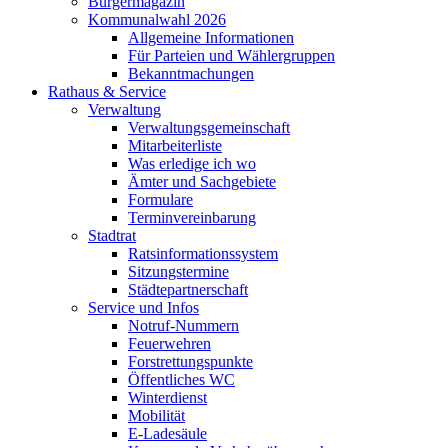
Bürgermagazin
Kommunalwahl 2026
Allgemeine Informationen
Für Parteien und Wählergruppen
Bekanntmachungen
Rathaus & Service
Verwaltung
Verwaltungsgemeinschaft
Mitarbeiterliste
Was erledige ich wo
Ämter und Sachgebiete
Formulare
Terminvereinbarung
Stadtrat
Ratsinformationssystem
Sitzungstermine
Städtepartnerschaft
Service und Infos
Notruf-Nummern
Feuerwehren
Forstrettungspunkte
Öffentliches WC
Winterdienst
Mobilität
E-Ladesäule