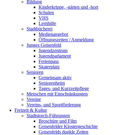
Bildung
Kinderkrippe, -gärten und -hort
Schulen
VHS
Lernhilfe
Stadtbücherei
Medienangebot
Öffnungszeiten / Anmeldung
Junges Geisenfeld
Jugendzentrum
Jugendparlament
Ferienpass
Skaterplatz
Senioren
Gemeinsam aktiv
Seniorenheim
Tages- und Kurzzeitpflege
Menschen mit Einschränkungen
Vereine
Vereins- und Sportförderung
Freizeit & Kultur
Stadtstorch-Führungen
Broschüre und Film
Geisenfelder Klostergeschichte
Geisenfelds dunkle Zeiten