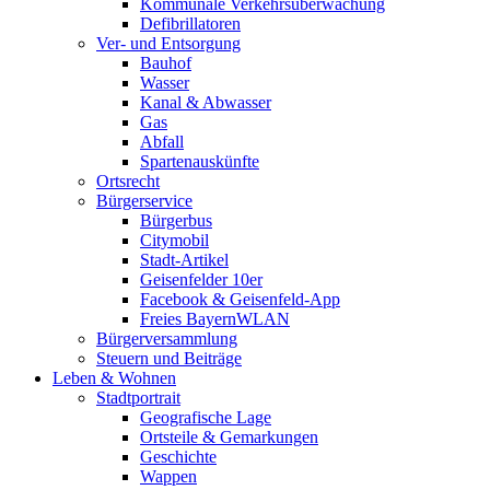
Kommunale Verkehrsüberwachung
Defibrillatoren
Ver- und Entsorgung
Bauhof
Wasser
Kanal & Abwasser
Gas
Abfall
Spartenauskünfte
Ortsrecht
Bürgerservice
Bürgerbus
Citymobil
Stadt-Artikel
Geisenfelder 10er
Facebook & Geisenfeld-App
Freies BayernWLAN
Bürgerversammlung
Steuern und Beiträge
Leben & Wohnen
Stadtportrait
Geografische Lage
Ortsteile & Gemarkungen
Geschichte
Wappen