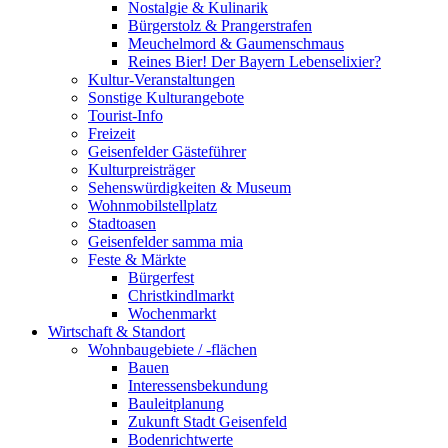
Nostalgie & Kulinarik
Bürgerstolz & Prangerstrafen
Meuchelmord & Gaumenschmaus
Reines Bier! Der Bayern Lebenselixier?
Kultur-Veranstaltungen
Sonstige Kulturangebote
Tourist-Info
Freizeit
Geisenfelder Gästeführer
Kulturpreisträger
Sehenswürdigkeiten & Museum
Wohnmobilstellplatz
Stadtoasen
Geisenfelder samma mia
Feste & Märkte
Bürgerfest
Christkindlmarkt
Wochenmarkt
Wirtschaft & Standort
Wohnbaugebiete / -flächen
Bauen
Interessensbekundung
Bauleitplanung
Zukunft Stadt Geisenfeld
Bodenrichtwerte