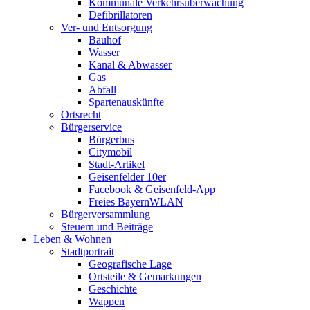
Kommunale Verkehrsüberwachung
Defibrillatoren
Ver- und Entsorgung
Bauhof
Wasser
Kanal & Abwasser
Gas
Abfall
Spartenauskünfte
Ortsrecht
Bürgerservice
Bürgerbus
Citymobil
Stadt-Artikel
Geisenfelder 10er
Facebook & Geisenfeld-App
Freies BayernWLAN
Bürgerversammlung
Steuern und Beiträge
Leben & Wohnen
Stadtportrait
Geografische Lage
Ortsteile & Gemarkungen
Geschichte
Wappen