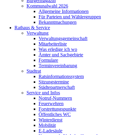
Bürgermagazin
Kommunalwahl 2026
Allgemeine Informationen
Für Parteien und Wählergruppen
Bekanntmachungen
Rathaus & Service
Verwaltung
Verwaltungsgemeinschaft
Mitarbeiterliste
Was erledige ich wo
Ämter und Sachgebiete
Formulare
Terminvereinbarung
Stadtrat
Ratsinformationssystem
Sitzungstermine
Städtepartnerschaft
Service und Infos
Notruf-Nummern
Feuerwehren
Forstrettungspunkte
Öffentliches WC
Winterdienst
Mobilität
E-Ladesäule