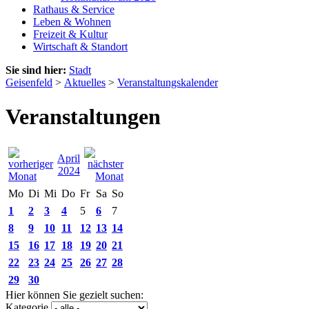
Rathaus & Service
Leben & Wohnen
Freizeit & Kultur
Wirtschaft & Standort
Sie sind hier:
Stadt
Geisenfeld
>
Aktuelles
>
Veranstaltungskalender
Veranstaltungen
April
2024
Mo
Di
Mi
Do
Fr
Sa
So
1
2
3
4
5
6
7
8
9
10
11
12
13
14
15
16
17
18
19
20
21
22
23
24
25
26
27
28
29
30
Hier können Sie gezielt suchen:
Kategorie