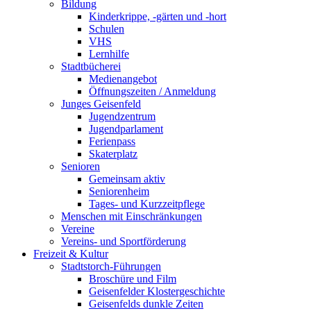
Bildung
Kinderkrippe, -gärten und -hort
Schulen
VHS
Lernhilfe
Stadtbücherei
Medienangebot
Öffnungszeiten / Anmeldung
Junges Geisenfeld
Jugendzentrum
Jugendparlament
Ferienpass
Skaterplatz
Senioren
Gemeinsam aktiv
Seniorenheim
Tages- und Kurzzeitpflege
Menschen mit Einschränkungen
Vereine
Vereins- und Sportförderung
Freizeit & Kultur
Stadtstorch-Führungen
Broschüre und Film
Geisenfelder Klostergeschichte
Geisenfelds dunkle Zeiten