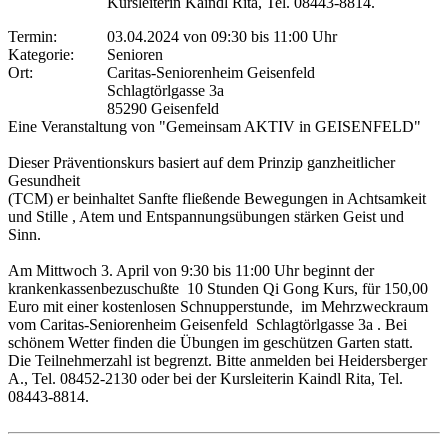
Kursleiterin Kaindl Rita, Tel. 08443-8814.
Termin:
03.04.2024 von 09:30
bis 11:00 Uhr
Kategorie:
Senioren
Ort:
Caritas-Seniorenheim Geisenfeld
Schlagtörlgasse 3a
85290 Geisenfeld
Eine Veranstaltung von "Gemeinsam AKTIV in GEISENFELD"
Dieser Präventionskurs basiert auf dem Prinzip ganzheitlicher
Gesundheit
(TCM) er beinhaltet Sanfte fließende Bewegungen in Achtsamkeit
und Stille , Atem und Entspannungsübungen stärken Geist und
Sinn.
Am Mittwoch 3. April von 9:30 bis 11:00 Uhr beginnt der
krankenkassenbezuschußte 10 Stunden Qi Gong Kurs, für 150,00
Euro mit einer kostenlosen Schnupperstunde, im Mehrzweckraum
vom Caritas-Seniorenheim Geisenfeld Schlagtörlgasse 3a . Bei
schönem Wetter finden die Übungen im geschützen Garten statt.
Die Teilnehmerzahl ist begrenzt. Bitte anmelden bei Heidersberger
A., Tel. 08452-2130 oder bei der Kursleiterin Kaindl Rita, Tel.
08443-8814.