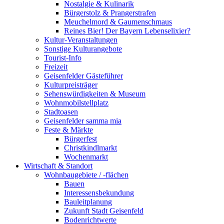
Nostalgie & Kulinarik
Bürgerstolz & Prangerstrafen
Meuchelmord & Gaumenschmaus
Reines Bier! Der Bayern Lebenselixier?
Kultur-Veranstaltungen
Sonstige Kulturangebote
Tourist-Info
Freizeit
Geisenfelder Gästeführer
Kulturpreisträger
Sehenswürdigkeiten & Museum
Wohnmobilstellplatz
Stadtoasen
Geisenfelder samma mia
Feste & Märkte
Bürgerfest
Christkindlmarkt
Wochenmarkt
Wirtschaft & Standort
Wohnbaugebiete / -flächen
Bauen
Interessensbekundung
Bauleitplanung
Zukunft Stadt Geisenfeld
Bodenrichtwerte