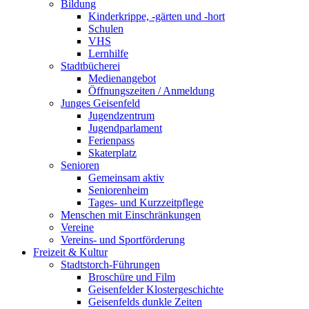
Bildung
Kinderkrippe, -gärten und -hort
Schulen
VHS
Lernhilfe
Stadtbücherei
Medienangebot
Öffnungszeiten / Anmeldung
Junges Geisenfeld
Jugendzentrum
Jugendparlament
Ferienpass
Skaterplatz
Senioren
Gemeinsam aktiv
Seniorenheim
Tages- und Kurzzeitpflege
Menschen mit Einschränkungen
Vereine
Vereins- und Sportförderung
Freizeit & Kultur
Stadtstorch-Führungen
Broschüre und Film
Geisenfelder Klostergeschichte
Geisenfelds dunkle Zeiten