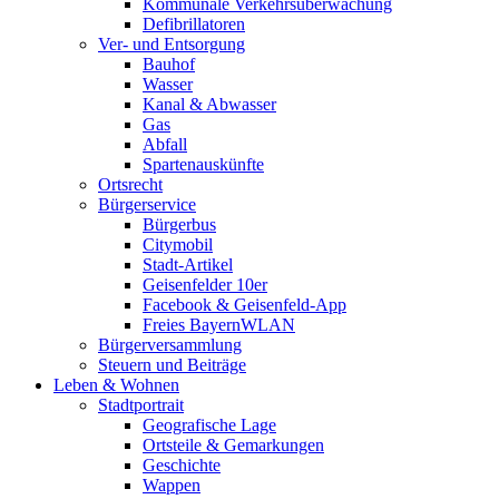
Kommunale Verkehrsüberwachung
Defibrillatoren
Ver- und Entsorgung
Bauhof
Wasser
Kanal & Abwasser
Gas
Abfall
Spartenauskünfte
Ortsrecht
Bürgerservice
Bürgerbus
Citymobil
Stadt-Artikel
Geisenfelder 10er
Facebook & Geisenfeld-App
Freies BayernWLAN
Bürgerversammlung
Steuern und Beiträge
Leben & Wohnen
Stadtportrait
Geografische Lage
Ortsteile & Gemarkungen
Geschichte
Wappen