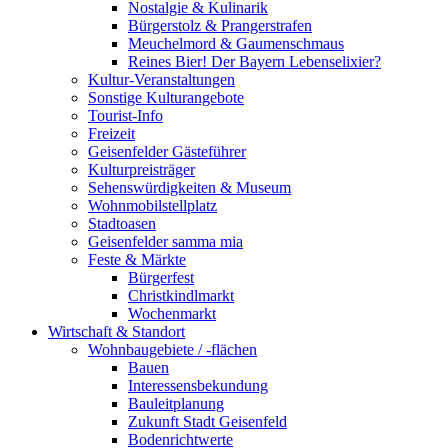
Nostalgie & Kulinarik
Bürgerstolz & Prangerstrafen
Meuchelmord & Gaumenschmaus
Reines Bier! Der Bayern Lebenselixier?
Kultur-Veranstaltungen
Sonstige Kulturangebote
Tourist-Info
Freizeit
Geisenfelder Gästeführer
Kulturpreisträger
Sehenswürdigkeiten & Museum
Wohnmobilstellplatz
Stadtoasen
Geisenfelder samma mia
Feste & Märkte
Bürgerfest
Christkindlmarkt
Wochenmarkt
Wirtschaft & Standort
Wohnbaugebiete / -flächen
Bauen
Interessensbekundung
Bauleitplanung
Zukunft Stadt Geisenfeld
Bodenrichtwerte