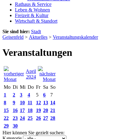
Rathaus & Service
Leben & Wohnen
Freizeit & Kultur
Wirtschaft & Standort
Sie sind hier:
Stadt
Geisenfeld
>
Aktuelles
>
Veranstaltungskalender
Veranstaltungen
April
2024
Mo
Di
Mi
Do
Fr
Sa
So
1
2
3
4
5
6
7
8
9
10
11
12
13
14
15
16
17
18
19
20
21
22
23
24
25
26
27
28
29
30
Hier können Sie gezielt suchen:
Kategorie