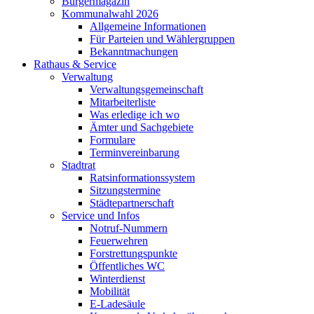
Bürgermagazin
Kommunalwahl 2026
Allgemeine Informationen
Für Parteien und Wählergruppen
Bekanntmachungen
Rathaus & Service
Verwaltung
Verwaltungsgemeinschaft
Mitarbeiterliste
Was erledige ich wo
Ämter und Sachgebiete
Formulare
Terminvereinbarung
Stadtrat
Ratsinformationssystem
Sitzungstermine
Städtepartnerschaft
Service und Infos
Notruf-Nummern
Feuerwehren
Forstrettungspunkte
Öffentliches WC
Winterdienst
Mobilität
E-Ladesäule