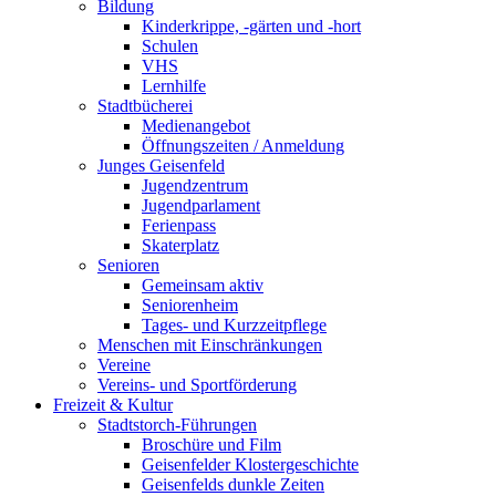
Bildung
Kinderkrippe, -gärten und -hort
Schulen
VHS
Lernhilfe
Stadtbücherei
Medienangebot
Öffnungszeiten / Anmeldung
Junges Geisenfeld
Jugendzentrum
Jugendparlament
Ferienpass
Skaterplatz
Senioren
Gemeinsam aktiv
Seniorenheim
Tages- und Kurzzeitpflege
Menschen mit Einschränkungen
Vereine
Vereins- und Sportförderung
Freizeit & Kultur
Stadtstorch-Führungen
Broschüre und Film
Geisenfelder Klostergeschichte
Geisenfelds dunkle Zeiten