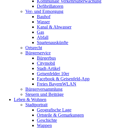
Kommunale Verkehrsüberwachung
Defibrillatoren
Ver- und Entsorgung
Bauhof
Wasser
Kanal & Abwasser
Gas
Abfall
Spartenauskünfte
Ortsrecht
Bürgerservice
Bürgerbus
Citymobil
Stadt-Artikel
Geisenfelder 10er
Facebook & Geisenfeld-App
Freies BayernWLAN
Bürgerversammlung
Steuern und Beiträge
Leben & Wohnen
Stadtportrait
Geografische Lage
Ortsteile & Gemarkungen
Geschichte
Wappen