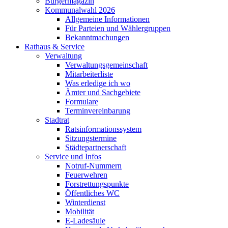
Bürgermagazin
Kommunalwahl 2026
Allgemeine Informationen
Für Parteien und Wählergruppen
Bekanntmachungen
Rathaus & Service
Verwaltung
Verwaltungsgemeinschaft
Mitarbeiterliste
Was erledige ich wo
Ämter und Sachgebiete
Formulare
Terminvereinbarung
Stadtrat
Ratsinformationssystem
Sitzungstermine
Städtepartnerschaft
Service und Infos
Notruf-Nummern
Feuerwehren
Forstrettungspunkte
Öffentliches WC
Winterdienst
Mobilität
E-Ladesäule