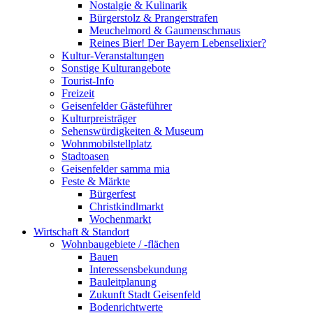
Nostalgie & Kulinarik
Bürgerstolz & Prangerstrafen
Meuchelmord & Gaumenschmaus
Reines Bier! Der Bayern Lebenselixier?
Kultur-Veranstaltungen
Sonstige Kulturangebote
Tourist-Info
Freizeit
Geisenfelder Gästeführer
Kulturpreisträger
Sehenswürdigkeiten & Museum
Wohnmobilstellplatz
Stadtoasen
Geisenfelder samma mia
Feste & Märkte
Bürgerfest
Christkindlmarkt
Wochenmarkt
Wirtschaft & Standort
Wohnbaugebiete / -flächen
Bauen
Interessensbekundung
Bauleitplanung
Zukunft Stadt Geisenfeld
Bodenrichtwerte