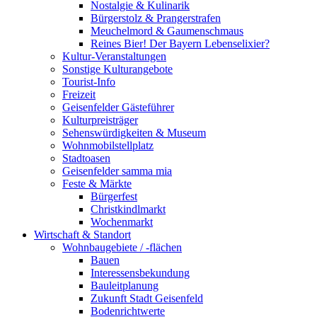
Nostalgie & Kulinarik
Bürgerstolz & Prangerstrafen
Meuchelmord & Gaumenschmaus
Reines Bier! Der Bayern Lebenselixier?
Kultur-Veranstaltungen
Sonstige Kulturangebote
Tourist-Info
Freizeit
Geisenfelder Gästeführer
Kulturpreisträger
Sehenswürdigkeiten & Museum
Wohnmobilstellplatz
Stadtoasen
Geisenfelder samma mia
Feste & Märkte
Bürgerfest
Christkindlmarkt
Wochenmarkt
Wirtschaft & Standort
Wohnbaugebiete / -flächen
Bauen
Interessensbekundung
Bauleitplanung
Zukunft Stadt Geisenfeld
Bodenrichtwerte