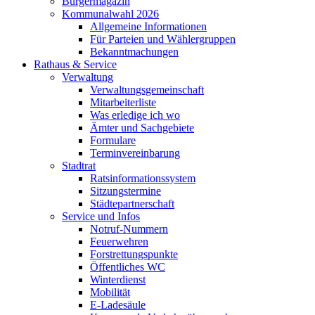
Bürgermagazin
Kommunalwahl 2026
Allgemeine Informationen
Für Parteien und Wählergruppen
Bekanntmachungen
Rathaus & Service
Verwaltung
Verwaltungsgemeinschaft
Mitarbeiterliste
Was erledige ich wo
Ämter und Sachgebiete
Formulare
Terminvereinbarung
Stadtrat
Ratsinformationssystem
Sitzungstermine
Städtepartnerschaft
Service und Infos
Notruf-Nummern
Feuerwehren
Forstrettungspunkte
Öffentliches WC
Winterdienst
Mobilität
E-Ladesäule