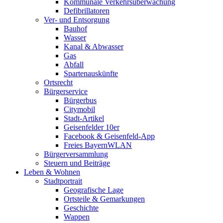
Kommunale Verkehrsüberwachung
Defibrillatoren
Ver- und Entsorgung
Bauhof
Wasser
Kanal & Abwasser
Gas
Abfall
Spartenauskünfte
Ortsrecht
Bürgerservice
Bürgerbus
Citymobil
Stadt-Artikel
Geisenfelder 10er
Facebook & Geisenfeld-App
Freies BayernWLAN
Bürgerversammlung
Steuern und Beiträge
Leben & Wohnen
Stadtportrait
Geografische Lage
Ortsteile & Gemarkungen
Geschichte
Wappen