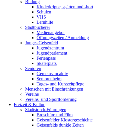
Bildung
Kinderkrippe, -gärten und -hort
Schulen
VHS
Lernhilfe
Stadtbücherei
Medienangebot
Öffnungszeiten / Anmeldung
Junges Geisenfeld
Jugendzentrum
Jugendparlament
Ferienpass
Skaterplatz
Senioren
Gemeinsam aktiv
Seniorenheim
Tages- und Kurzzeitpflege
Menschen mit Einschränkungen
Vereine
Vereins- und Sportförderung
Freizeit & Kultur
Stadtstorch-Führungen
Broschüre und Film
Geisenfelder Klostergeschichte
Geisenfelds dunkle Zeiten