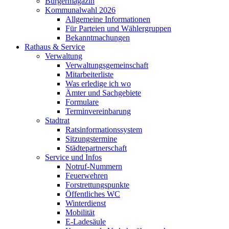
Bürgermagazin
Kommunalwahl 2026
Allgemeine Informationen
Für Parteien und Wählergruppen
Bekanntmachungen
Rathaus & Service
Verwaltung
Verwaltungsgemeinschaft
Mitarbeiterliste
Was erledige ich wo
Ämter und Sachgebiete
Formulare
Terminvereinbarung
Stadtrat
Ratsinformationssystem
Sitzungstermine
Städtepartnerschaft
Service und Infos
Notruf-Nummern
Feuerwehren
Forstrettungspunkte
Öffentliches WC
Winterdienst
Mobilität
E-Ladesäule