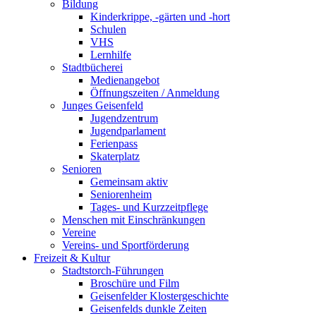
Bildung
Kinderkrippe, -gärten und -hort
Schulen
VHS
Lernhilfe
Stadtbücherei
Medienangebot
Öffnungszeiten / Anmeldung
Junges Geisenfeld
Jugendzentrum
Jugendparlament
Ferienpass
Skaterplatz
Senioren
Gemeinsam aktiv
Seniorenheim
Tages- und Kurzzeitpflege
Menschen mit Einschränkungen
Vereine
Vereins- und Sportförderung
Freizeit & Kultur
Stadtstorch-Führungen
Broschüre und Film
Geisenfelder Klostergeschichte
Geisenfelds dunkle Zeiten