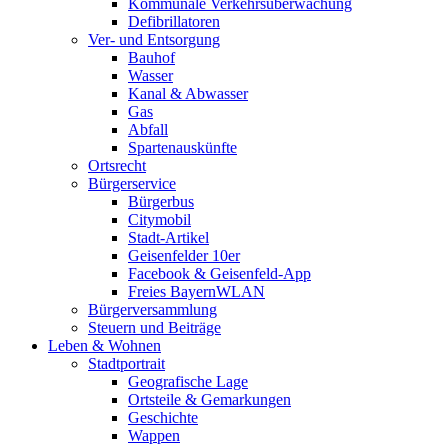
Kommunale Verkehrsüberwachung
Defibrillatoren
Ver- und Entsorgung
Bauhof
Wasser
Kanal & Abwasser
Gas
Abfall
Spartenauskünfte
Ortsrecht
Bürgerservice
Bürgerbus
Citymobil
Stadt-Artikel
Geisenfelder 10er
Facebook & Geisenfeld-App
Freies BayernWLAN
Bürgerversammlung
Steuern und Beiträge
Leben & Wohnen
Stadtportrait
Geografische Lage
Ortsteile & Gemarkungen
Geschichte
Wappen