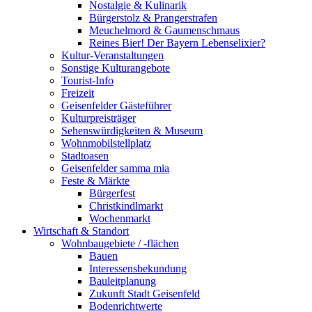
Nostalgie & Kulinarik
Bürgerstolz & Prangerstrafen
Meuchelmord & Gaumenschmaus
Reines Bier! Der Bayern Lebenselixier?
Kultur-Veranstaltungen
Sonstige Kulturangebote
Tourist-Info
Freizeit
Geisenfelder Gästeführer
Kulturpreisträger
Sehenswürdigkeiten & Museum
Wohnmobilstellplatz
Stadtoasen
Geisenfelder samma mia
Feste & Märkte
Bürgerfest
Christkindlmarkt
Wochenmarkt
Wirtschaft & Standort
Wohnbaugebiete / -flächen
Bauen
Interessensbekundung
Bauleitplanung
Zukunft Stadt Geisenfeld
Bodenrichtwerte