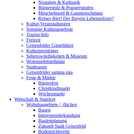
Nostalgie & Kulinarik
Bürgerstolz & Prangerstrafen
Meuchelmord & Gaumenschmaus
Reines Bier! Der Bayern Lebenselixier?
Kultur-Veranstaltungen
Sonstige Kulturangebote
Tourist-Info
Freizeit
Geisenfelder Gästeführer
Kulturpreisträger
Sehenswürdigkeiten & Museum
Wohnmobilstellplatz
Stadtoasen
Geisenfelder samma mia
Feste & Märkte
Bürgerfest
Christkindlmarkt
Wochenmarkt
Wirtschaft & Standort
Wohnbaugebiete / -flächen
Bauen
Interessensbekundung
Bauleitplanung
Zukunft Stadt Geisenfeld
Bodenrichtwerte