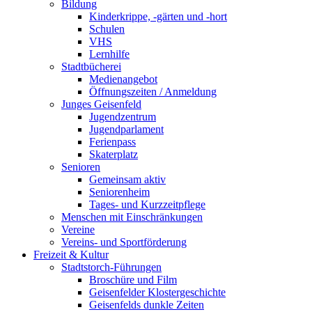
Bildung
Kinderkrippe, -gärten und -hort
Schulen
VHS
Lernhilfe
Stadtbücherei
Medienangebot
Öffnungszeiten / Anmeldung
Junges Geisenfeld
Jugendzentrum
Jugendparlament
Ferienpass
Skaterplatz
Senioren
Gemeinsam aktiv
Seniorenheim
Tages- und Kurzzeitpflege
Menschen mit Einschränkungen
Vereine
Vereins- und Sportförderung
Freizeit & Kultur
Stadtstorch-Führungen
Broschüre und Film
Geisenfelder Klostergeschichte
Geisenfelds dunkle Zeiten