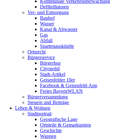
Kommunale Verkehrsüberwachung
Defibrillatoren
Ver- und Entsorgung
Bauhof
Wasser
Kanal & Abwasser
Gas
Abfall
Spartenauskünfte
Ortsrecht
Bürgerservice
Bürgerbus
Citymobil
Stadt-Artikel
Geisenfelder 10er
Facebook & Geisenfeld-App
Freies BayernWLAN
Bürgerversammlung
Steuern und Beiträge
Leben & Wohnen
Stadtportrait
Geografische Lage
Ortsteile & Gemarkungen
Geschichte
Wappen