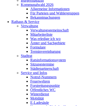
Bürgermagazin
Kommunalwahl 2026
Allgemeine Informationen
Für Parteien und Wählergruppen
Bekanntmachungen
Rathaus & Service
Verwaltung
Verwaltungsgemeinschaft
Mitarbeiterliste
Was erledige ich wo
Ämter und Sachgebiete
Formulare
Terminvereinbarung
Stadtrat
Ratsinformationssystem
Sitzungstermine
Städtepartnerschaft
Service und Infos
Notruf-Nummern
Feuerwehren
Forstrettungspunkte
Öffentliches WC
Winterdienst
Mobilität
E-Ladesäule