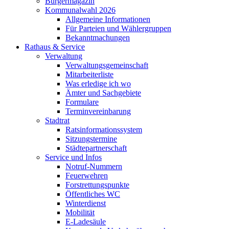
Bürgermagazin
Kommunalwahl 2026
Allgemeine Informationen
Für Parteien und Wählergruppen
Bekanntmachungen
Rathaus & Service
Verwaltung
Verwaltungsgemeinschaft
Mitarbeiterliste
Was erledige ich wo
Ämter und Sachgebiete
Formulare
Terminvereinbarung
Stadtrat
Ratsinformationssystem
Sitzungstermine
Städtepartnerschaft
Service und Infos
Notruf-Nummern
Feuerwehren
Forstrettungspunkte
Öffentliches WC
Winterdienst
Mobilität
E-Ladesäule