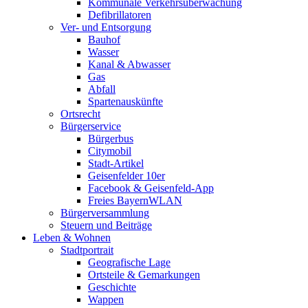
Kommunale Verkehrsüberwachung
Defibrillatoren
Ver- und Entsorgung
Bauhof
Wasser
Kanal & Abwasser
Gas
Abfall
Spartenauskünfte
Ortsrecht
Bürgerservice
Bürgerbus
Citymobil
Stadt-Artikel
Geisenfelder 10er
Facebook & Geisenfeld-App
Freies BayernWLAN
Bürgerversammlung
Steuern und Beiträge
Leben & Wohnen
Stadtportrait
Geografische Lage
Ortsteile & Gemarkungen
Geschichte
Wappen