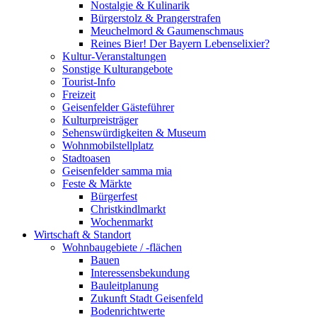
Nostalgie & Kulinarik
Bürgerstolz & Prangerstrafen
Meuchelmord & Gaumenschmaus
Reines Bier! Der Bayern Lebenselixier?
Kultur-Veranstaltungen
Sonstige Kulturangebote
Tourist-Info
Freizeit
Geisenfelder Gästeführer
Kulturpreisträger
Sehenswürdigkeiten & Museum
Wohnmobilstellplatz
Stadtoasen
Geisenfelder samma mia
Feste & Märkte
Bürgerfest
Christkindlmarkt
Wochenmarkt
Wirtschaft & Standort
Wohnbaugebiete / -flächen
Bauen
Interessensbekundung
Bauleitplanung
Zukunft Stadt Geisenfeld
Bodenrichtwerte