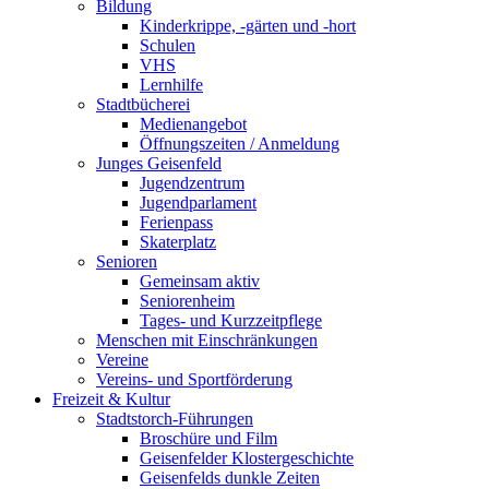
Bildung
Kinderkrippe, -gärten und -hort
Schulen
VHS
Lernhilfe
Stadtbücherei
Medienangebot
Öffnungszeiten / Anmeldung
Junges Geisenfeld
Jugendzentrum
Jugendparlament
Ferienpass
Skaterplatz
Senioren
Gemeinsam aktiv
Seniorenheim
Tages- und Kurzzeitpflege
Menschen mit Einschränkungen
Vereine
Vereins- und Sportförderung
Freizeit & Kultur
Stadtstorch-Führungen
Broschüre und Film
Geisenfelder Klostergeschichte
Geisenfelds dunkle Zeiten