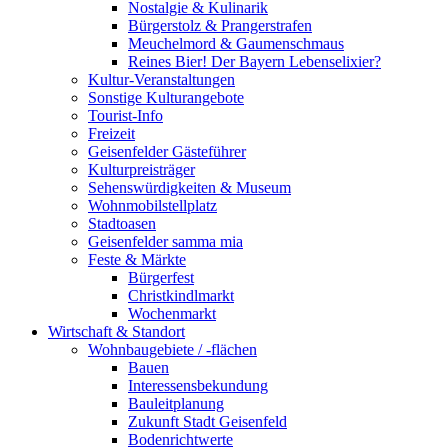
Nostalgie & Kulinarik
Bürgerstolz & Prangerstrafen
Meuchelmord & Gaumenschmaus
Reines Bier! Der Bayern Lebenselixier?
Kultur-Veranstaltungen
Sonstige Kulturangebote
Tourist-Info
Freizeit
Geisenfelder Gästeführer
Kulturpreisträger
Sehenswürdigkeiten & Museum
Wohnmobilstellplatz
Stadtoasen
Geisenfelder samma mia
Feste & Märkte
Bürgerfest
Christkindlmarkt
Wochenmarkt
Wirtschaft & Standort
Wohnbaugebiete / -flächen
Bauen
Interessensbekundung
Bauleitplanung
Zukunft Stadt Geisenfeld
Bodenrichtwerte