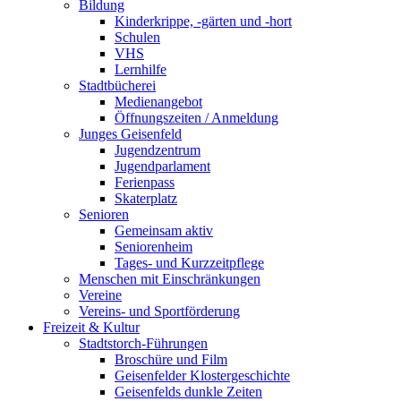
Bildung
Kinderkrippe, -gärten und -hort
Schulen
VHS
Lernhilfe
Stadtbücherei
Medienangebot
Öffnungszeiten / Anmeldung
Junges Geisenfeld
Jugendzentrum
Jugendparlament
Ferienpass
Skaterplatz
Senioren
Gemeinsam aktiv
Seniorenheim
Tages- und Kurzzeitpflege
Menschen mit Einschränkungen
Vereine
Vereins- und Sportförderung
Freizeit & Kultur
Stadtstorch-Führungen
Broschüre und Film
Geisenfelder Klostergeschichte
Geisenfelds dunkle Zeiten