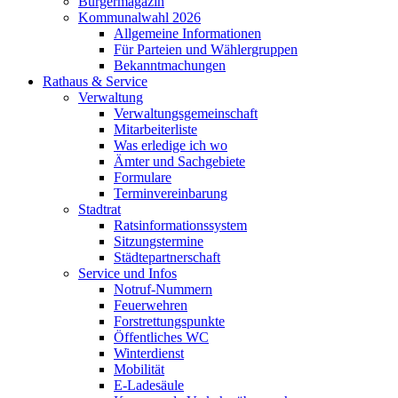
Bürgermagazin
Kommunalwahl 2026
Allgemeine Informationen
Für Parteien und Wählergruppen
Bekanntmachungen
Rathaus & Service
Verwaltung
Verwaltungsgemeinschaft
Mitarbeiterliste
Was erledige ich wo
Ämter und Sachgebiete
Formulare
Terminvereinbarung
Stadtrat
Ratsinformationssystem
Sitzungstermine
Städtepartnerschaft
Service und Infos
Notruf-Nummern
Feuerwehren
Forstrettungspunkte
Öffentliches WC
Winterdienst
Mobilität
E-Ladesäule