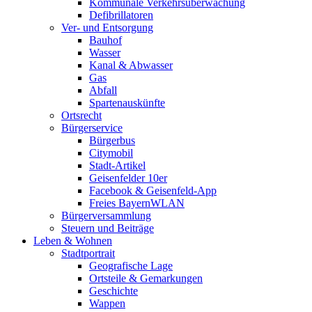
Kommunale Verkehrsüberwachung
Defibrillatoren
Ver- und Entsorgung
Bauhof
Wasser
Kanal & Abwasser
Gas
Abfall
Spartenauskünfte
Ortsrecht
Bürgerservice
Bürgerbus
Citymobil
Stadt-Artikel
Geisenfelder 10er
Facebook & Geisenfeld-App
Freies BayernWLAN
Bürgerversammlung
Steuern und Beiträge
Leben & Wohnen
Stadtportrait
Geografische Lage
Ortsteile & Gemarkungen
Geschichte
Wappen