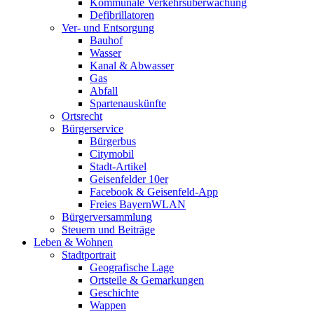
Kommunale Verkehrsüberwachung
Defibrillatoren
Ver- und Entsorgung
Bauhof
Wasser
Kanal & Abwasser
Gas
Abfall
Spartenauskünfte
Ortsrecht
Bürgerservice
Bürgerbus
Citymobil
Stadt-Artikel
Geisenfelder 10er
Facebook & Geisenfeld-App
Freies BayernWLAN
Bürgerversammlung
Steuern und Beiträge
Leben & Wohnen
Stadtportrait
Geografische Lage
Ortsteile & Gemarkungen
Geschichte
Wappen