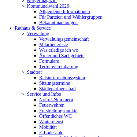
Bürgermagazin
Kommunalwahl 2026
Allgemeine Informationen
Für Parteien und Wählergruppen
Bekanntmachungen
Rathaus & Service
Verwaltung
Verwaltungsgemeinschaft
Mitarbeiterliste
Was erledige ich wo
Ämter und Sachgebiete
Formulare
Terminvereinbarung
Stadtrat
Ratsinformationssystem
Sitzungstermine
Städtepartnerschaft
Service und Infos
Notruf-Nummern
Feuerwehren
Forstrettungspunkte
Öffentliches WC
Winterdienst
Mobilität
E-Ladesäule