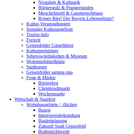
Nostalgie & Kulinarik
Bürgerstolz & Prangerstrafen
Meuchelmord & Gaumenschmaus
Reines Bier! Der Bayern Lebenselixier?
Kultur-Veranstaltungen
Sonstige Kulturangebote
Tourist-Info
Freizeit
Geisenfelder Gästeführer
Kulturpreisträger
Sehenswürdigkeiten & Museum
Wohnmobilstellplatz
Stadtoasen
Geisenfelder samma mia
Feste & Märkte
Bürgerfest
Christkindlmarkt
Wochenmarkt
Wirtschaft & Standort
Wohnbaugebiete / -flächen
Bauen
Interessensbekundung
Bauleitplanung
Zukunft Stadt Geisenfeld
Bodenrichtwerte