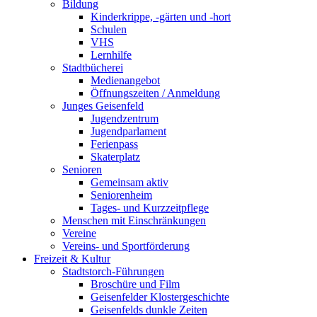
Bildung
Kinderkrippe, -gärten und -hort
Schulen
VHS
Lernhilfe
Stadtbücherei
Medienangebot
Öffnungszeiten / Anmeldung
Junges Geisenfeld
Jugendzentrum
Jugendparlament
Ferienpass
Skaterplatz
Senioren
Gemeinsam aktiv
Seniorenheim
Tages- und Kurzzeitpflege
Menschen mit Einschränkungen
Vereine
Vereins- und Sportförderung
Freizeit & Kultur
Stadtstorch-Führungen
Broschüre und Film
Geisenfelder Klostergeschichte
Geisenfelds dunkle Zeiten