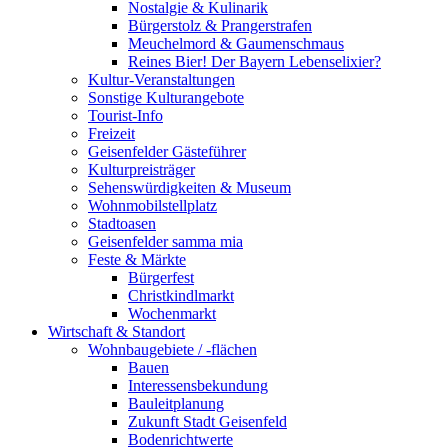
Nostalgie & Kulinarik
Bürgerstolz & Prangerstrafen
Meuchelmord & Gaumenschmaus
Reines Bier! Der Bayern Lebenselixier?
Kultur-Veranstaltungen
Sonstige Kulturangebote
Tourist-Info
Freizeit
Geisenfelder Gästeführer
Kulturpreisträger
Sehenswürdigkeiten & Museum
Wohnmobilstellplatz
Stadtoasen
Geisenfelder samma mia
Feste & Märkte
Bürgerfest
Christkindlmarkt
Wochenmarkt
Wirtschaft & Standort
Wohnbaugebiete / -flächen
Bauen
Interessensbekundung
Bauleitplanung
Zukunft Stadt Geisenfeld
Bodenrichtwerte