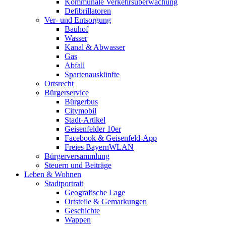
Kommunale Verkehrsüberwachung
Defibrillatoren
Ver- und Entsorgung
Bauhof
Wasser
Kanal & Abwasser
Gas
Abfall
Spartenauskünfte
Ortsrecht
Bürgerservice
Bürgerbus
Citymobil
Stadt-Artikel
Geisenfelder 10er
Facebook & Geisenfeld-App
Freies BayernWLAN
Bürgerversammlung
Steuern und Beiträge
Leben & Wohnen
Stadtportrait
Geografische Lage
Ortsteile & Gemarkungen
Geschichte
Wappen