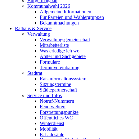
Bürgermagazin
Kommunalwahl 2026
Allgemeine Informationen
Für Parteien und Wählergruppen
Bekanntmachungen
Rathaus & Service
Verwaltung
Verwaltungsgemeinschaft
Mitarbeiterliste
Was erledige ich wo
Ämter und Sachgebiete
Formulare
Terminvereinbarung
Stadtrat
Ratsinformationssystem
Sitzungstermine
Städtepartnerschaft
Service und Infos
Notruf-Nummern
Feuerwehren
Forstrettungspunkte
Öffentliches WC
Winterdienst
Mobilität
E-Ladesäule