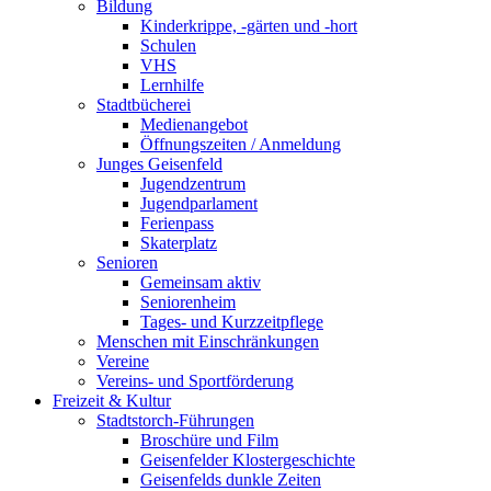
Bildung
Kinderkrippe, -gärten und -hort
Schulen
VHS
Lernhilfe
Stadtbücherei
Medienangebot
Öffnungszeiten / Anmeldung
Junges Geisenfeld
Jugendzentrum
Jugendparlament
Ferienpass
Skaterplatz
Senioren
Gemeinsam aktiv
Seniorenheim
Tages- und Kurzzeitpflege
Menschen mit Einschränkungen
Vereine
Vereins- und Sportförderung
Freizeit & Kultur
Stadtstorch-Führungen
Broschüre und Film
Geisenfelder Klostergeschichte
Geisenfelds dunkle Zeiten