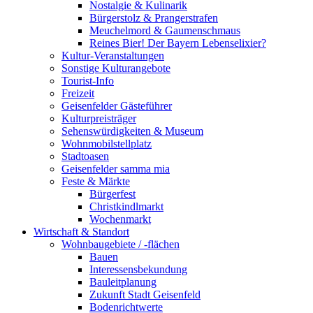
Nostalgie & Kulinarik
Bürgerstolz & Prangerstrafen
Meuchelmord & Gaumenschmaus
Reines Bier! Der Bayern Lebenselixier?
Kultur-Veranstaltungen
Sonstige Kulturangebote
Tourist-Info
Freizeit
Geisenfelder Gästeführer
Kulturpreisträger
Sehenswürdigkeiten & Museum
Wohnmobilstellplatz
Stadtoasen
Geisenfelder samma mia
Feste & Märkte
Bürgerfest
Christkindlmarkt
Wochenmarkt
Wirtschaft & Standort
Wohnbaugebiete / -flächen
Bauen
Interessensbekundung
Bauleitplanung
Zukunft Stadt Geisenfeld
Bodenrichtwerte