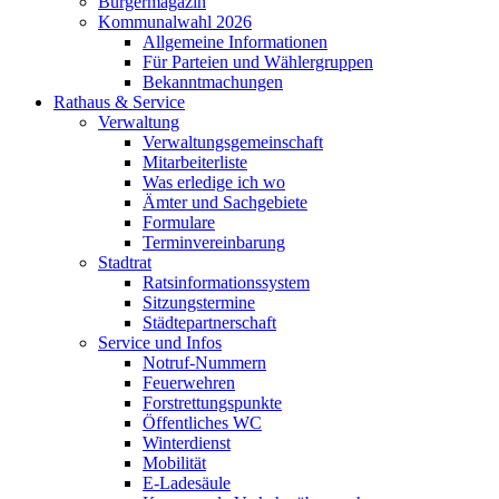
Bürgermagazin
Kommunalwahl 2026
Allgemeine Informationen
Für Parteien und Wählergruppen
Bekanntmachungen
Rathaus & Service
Verwaltung
Verwaltungsgemeinschaft
Mitarbeiterliste
Was erledige ich wo
Ämter und Sachgebiete
Formulare
Terminvereinbarung
Stadtrat
Ratsinformationssystem
Sitzungstermine
Städtepartnerschaft
Service und Infos
Notruf-Nummern
Feuerwehren
Forstrettungspunkte
Öffentliches WC
Winterdienst
Mobilität
E-Ladesäule