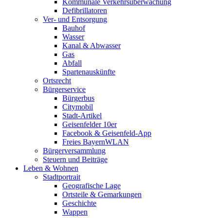
Kommunale Verkehrsüberwachung
Defibrillatoren
Ver- und Entsorgung
Bauhof
Wasser
Kanal & Abwasser
Gas
Abfall
Spartenauskünfte
Ortsrecht
Bürgerservice
Bürgerbus
Citymobil
Stadt-Artikel
Geisenfelder 10er
Facebook & Geisenfeld-App
Freies BayernWLAN
Bürgerversammlung
Steuern und Beiträge
Leben & Wohnen
Stadtportrait
Geografische Lage
Ortsteile & Gemarkungen
Geschichte
Wappen