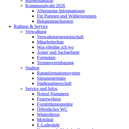
Bürgermagazin
Kommunalwahl 2026
Allgemeine Informationen
Für Parteien und Wählergruppen
Bekanntmachungen
Rathaus & Service
Verwaltung
Verwaltungsgemeinschaft
Mitarbeiterliste
Was erledige ich wo
Ämter und Sachgebiete
Formulare
Terminvereinbarung
Stadtrat
Ratsinformationssystem
Sitzungstermine
Städtepartnerschaft
Service und Infos
Notruf-Nummern
Feuerwehren
Forstrettungspunkte
Öffentliches WC
Winterdienst
Mobilität
E-Ladesäule