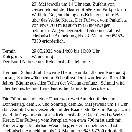
29. Mai jeweils um 14 Uhr statt. Zufahrt von
Geisenfeld auf der Baarer Straße zum Parkplatz im
Wald. In Gegenrichtung aus Reichertshofen/ Baar
über das Weiße Kreuz. Der Fußweg vom Parkplatz
von etwa 700 m ist auch mit Kinderwägen
befahrbar. Wegen begrenzter Teilnehmerzahl ist
telefonische Anmeldung bis 23. Mai unter 08453-
7380 erforderlich.
Termin:
29.05.2022 von 14:00
bis 16:00 Uhr
Kategorie:
Wanderung
Der Bund Naturschutz Reichertshofen teilt mit:
Hermann Schmid führt zweimal beim baumkundlichen Rundgang
im sog. Exotenwäldchen im Feilenforst. Dort wurden vor über 100
Jahren Bäume aus allen Teilen der Welt angepflanzt. Schmid wird
über heimische und fremdländische Baumarten berichten.
Die Führungen mit einer Dauer von zwei Stunden finden am
Donnerstag, dem 25. und Sonntag, dem 29. Mai jeweils um 14 Uhr
statt. Zufahrt von Geisenfeld auf der Baarer Straße zum Parkplatz im
Wald. In Gegenrichtung aus Reichertshofen/ Baar über das Weiße
Kreuz. Der Fußweg vom Parkplatz von etwa 700 m ist auch mit
Kinderwägen befahrbar. Wegen begrenzter Teilnehmerzahl ist
telefonische Anmeldung bis 23. Mai unter 08453-7380 erforderlich.