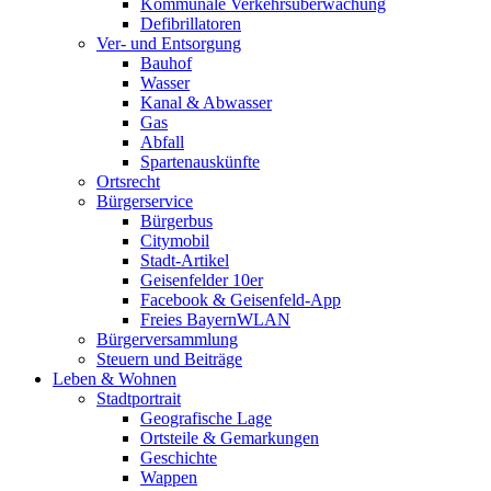
Kommunale Verkehrsüberwachung
Defibrillatoren
Ver- und Entsorgung
Bauhof
Wasser
Kanal & Abwasser
Gas
Abfall
Spartenauskünfte
Ortsrecht
Bürgerservice
Bürgerbus
Citymobil
Stadt-Artikel
Geisenfelder 10er
Facebook & Geisenfeld-App
Freies BayernWLAN
Bürgerversammlung
Steuern und Beiträge
Leben & Wohnen
Stadtportrait
Geografische Lage
Ortsteile & Gemarkungen
Geschichte
Wappen