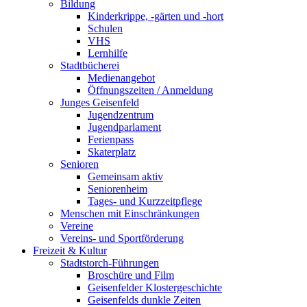
Bildung
Kinderkrippe, -gärten und -hort
Schulen
VHS
Lernhilfe
Stadtbücherei
Medienangebot
Öffnungszeiten / Anmeldung
Junges Geisenfeld
Jugendzentrum
Jugendparlament
Ferienpass
Skaterplatz
Senioren
Gemeinsam aktiv
Seniorenheim
Tages- und Kurzzeitpflege
Menschen mit Einschränkungen
Vereine
Vereins- und Sportförderung
Freizeit & Kultur
Stadtstorch-Führungen
Broschüre und Film
Geisenfelder Klostergeschichte
Geisenfelds dunkle Zeiten