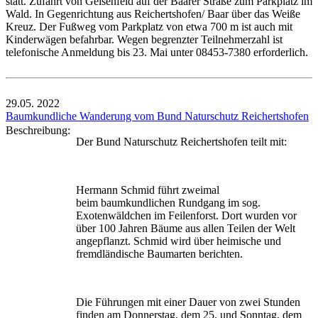
statt. Zufahrt von Geisenfeld auf der Baarer Straße zum Parkplatz im
Wald. In Gegenrichtung aus Reichertshofen/ Baar über das Weiße
Kreuz. Der Fußweg vom Parkplatz von etwa 700 m ist auch mit
Kinderwägen befahrbar. Wegen begrenzter Teilnehmerzahl ist
telefonische Anmeldung bis 23. Mai unter 08453-7380 erforderlich.
29.05.
2022
Baumkundliche Wanderung vom Bund Naturschutz Reichertshofen
Beschreibung:
Der Bund Naturschutz Reichertshofen teilt mit:
Hermann Schmid führt zweimal
beim baumkundlichen Rundgang im sog.
Exotenwäldchen im Feilenforst. Dort wurden vor
über 100 Jahren Bäume aus allen Teilen der Welt
angepflanzt. Schmid wird über heimische und
fremdländische Baumarten berichten.
Die Führungen mit einer Dauer von zwei Stunden
finden am Donnerstag, dem 25. und Sonntag, dem