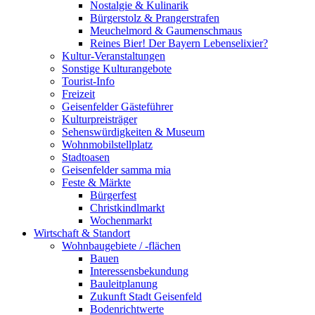
Nostalgie & Kulinarik
Bürgerstolz & Prangerstrafen
Meuchelmord & Gaumenschmaus
Reines Bier! Der Bayern Lebenselixier?
Kultur-Veranstaltungen
Sonstige Kulturangebote
Tourist-Info
Freizeit
Geisenfelder Gästeführer
Kulturpreisträger
Sehenswürdigkeiten & Museum
Wohnmobilstellplatz
Stadtoasen
Geisenfelder samma mia
Feste & Märkte
Bürgerfest
Christkindlmarkt
Wochenmarkt
Wirtschaft & Standort
Wohnbaugebiete / -flächen
Bauen
Interessensbekundung
Bauleitplanung
Zukunft Stadt Geisenfeld
Bodenrichtwerte